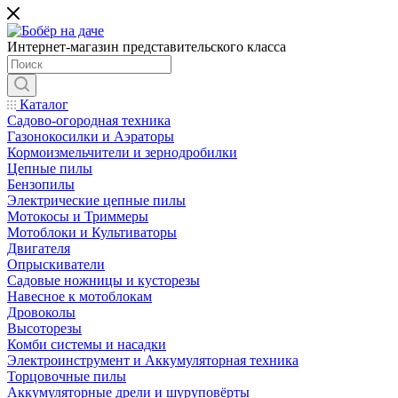
Интернет-магазин представительского класса
Каталог
Садово-огородная техника
Газонокосилки и Аэраторы
Кормоизмельчители и зернодробилки
Цепные пилы
Бензопилы
Электрические цепные пилы
Мотокосы и Триммеры
Мотоблоки и Культиваторы
Двигателя
Опрыскиватели
Садовые ножницы и кусторезы
Навесное к мотоблокам
Дровоколы
Высоторезы
Комби системы и насадки
Электроинструмент и Аккумуляторная техника
Торцовочные пилы
Аккумуляторные дрели и шуруповёрты