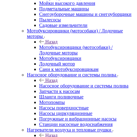
Мойки высокого давления
Подметальные машины
Снегоуборочные машины и снегоуборщики
Пылесосы
Садовые измельчители
Мотобуксировщики (мотособаки) / Лодочные
моторы
Назад
Мотобуксировщики (мотособаки) /
Лодочные моторы
Мотобуксировщики
Лодочный мотор
Сани к мотобуксировщикам
Насосное оборудование и системы полива
Назад
Насосное оборудование и системы полива
Запчасти к насосам
Шланги поливочные
Мотопомпы
Насосы поверхностные
Насосы циркуляционные
Погружные и вибрационные насосы
Станции насосные водоснабжения
Нагреватели воздуха и тепловые пушки
Назад