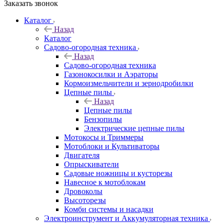
Заказать звонок
Каталог
Назад
Каталог
Садово-огородная техника
Назад
Садово-огородная техника
Газонокосилки и Аэраторы
Кормоизмельчители и зернодробилки
Цепные пилы
Назад
Цепные пилы
Бензопилы
Электрические цепные пилы
Мотокосы и Триммеры
Мотоблоки и Культиваторы
Двигателя
Опрыскиватели
Садовые ножницы и кусторезы
Навесное к мотоблокам
Дровоколы
Высоторезы
Комби системы и насадки
Электроинструмент и Аккумуляторная техника