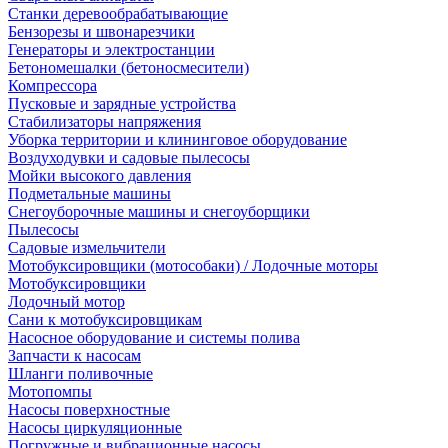
Станки деревообрабатывающие
Бензорезы и швонарезчики
Генераторы и электростанции
Бетономешалки (бетоносмесители)
Компрессора
Пусковые и зарядные устройства
Стабилизаторы напряжения
Уборка территории и клининговое оборудование
Воздуходувки и садовые пылесосы
Мойки высокого давления
Подметальные машины
Снегоуборочные машины и снегоуборщики
Пылесосы
Садовые измельчители
Мотобуксировщики (мотособаки) / Лодочные моторы
Мотобуксировщики
Лодочный мотор
Сани к мотобуксировщикам
Насосное оборудование и системы полива
Запчасти к насосам
Шланги поливочные
Мотопомпы
Насосы поверхностные
Насосы циркуляционные
Погружные и вибрационные насосы