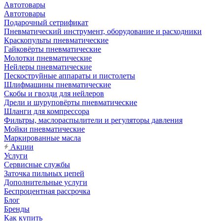
Автотовары
Автотовары
Подарочный сетрификат
Пневматический инструмент, оборудование и расходники
Краскопульты пневматические
Гайковёрты пневматические
Молотки пневматические
Нейлеры пневматические
Пескоструйные аппараты и пистолеты
Шлифмашины пневматические
Скобы и гвозди для нейлеров
Дрели и шуруповёрты пневматические
Шланги для компрессора
Фильтры, маслораспылители и регуляторы давления
Мойки пневматические
Маркированные масла
Акции
Услуги
Сервисные службы
Заточка пильных цепей
Дополнительные услуги
Беспроцентная рассрочка
Блог
Бренды
Как купить