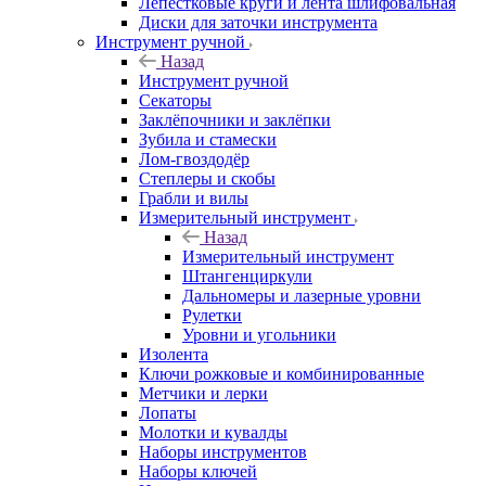
Лепестковые круги и лента шлифовальная
Диски для заточки инструмента
Инструмент ручной
Назад
Инструмент ручной
Секаторы
Заклёпочники и заклёпки
Зубила и стамески
Лом-гвоздодёр
Степлеры и скобы
Грабли и вилы
Измерительный инструмент
Назад
Измерительный инструмент
Штангенциркули
Дальномеры и лазерные уровни
Рулетки
Уровни и угольники
Изолента
Ключи рожковые и комбинированные
Метчики и лерки
Лопаты
Молотки и кувалды
Наборы инструментов
Наборы ключей