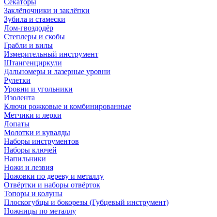
Секаторы
Заклёпочники и заклёпки
Зубила и стамески
Лом-гвоздодёр
Степлеры и скобы
Грабли и вилы
Измерительный инструмент
Штангенциркули
Дальномеры и лазерные уровни
Рулетки
Уровни и угольники
Изолента
Ключи рожковые и комбинированные
Метчики и лерки
Лопаты
Молотки и кувалды
Наборы инструментов
Наборы ключей
Напильники
Ножи и лезвия
Ножовки по дереву и металлу
Отвёртки и наборы отвёрток
Топоры и колуны
Плоскогубцы и бокорезы (Губцевый инструмент)
Ножницы по металлу