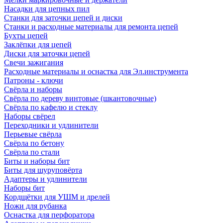
Насадки для цепных пил
Станки для заточки цепей и диски
Станки и расходные материалы для ремонта цепей
Бухты цепей
Заклёпки для цепей
Диски для заточки цепей
Свечи зажигания
Расходные материалы и оснастка для Эл.инструмента
Патроны - ключи
Свёрла и наборы
Свёрла по дереву винтовые (шкантовочные)
Свёрла по кафелю и стеклу
Наборы свёрел
Переходники и удлинители
Перьевые свёрла
Свёрла по бетону
Свёрла по стали
Биты и наборы бит
Биты для шуруповёрта
Адаптеры и удлинители
Наборы бит
Кордщётки для УШМ и дрелей
Ножи для рубанка
Оснастка для перфоратора