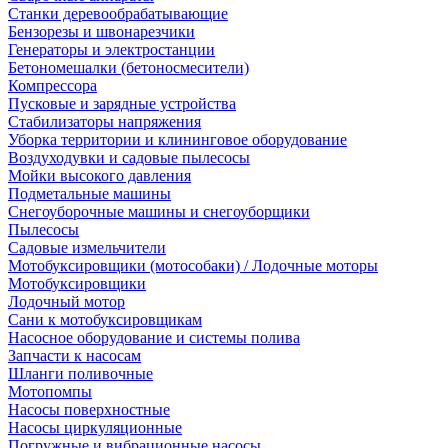
Станки деревообрабатывающие
Бензорезы и швонарезчики
Генераторы и электростанции
Бетономешалки (бетоносмесители)
Компрессора
Пусковые и зарядные устройства
Стабилизаторы напряжения
Уборка территории и клининговое оборудование
Воздуходувки и садовые пылесосы
Мойки высокого давления
Подметальные машины
Снегоуборочные машины и снегоуборщики
Пылесосы
Садовые измельчители
Мотобуксировщики (мотособаки) / Лодочные моторы
Мотобуксировщики
Лодочный мотор
Сани к мотобуксировщикам
Насосное оборудование и системы полива
Запчасти к насосам
Шланги поливочные
Мотопомпы
Насосы поверхностные
Насосы циркуляционные
Погружные и вибрационные насосы