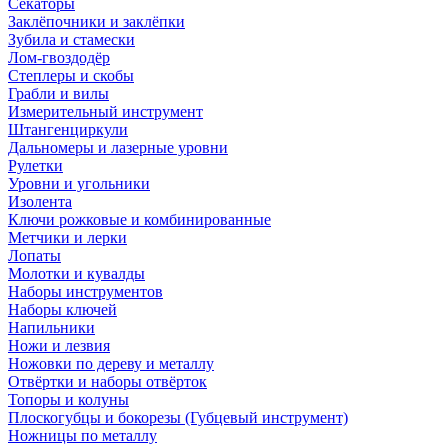
Секаторы
Заклёпочники и заклёпки
Зубила и стамески
Лом-гвоздодёр
Степлеры и скобы
Грабли и вилы
Измерительный инструмент
Штангенциркули
Дальномеры и лазерные уровни
Рулетки
Уровни и угольники
Изолента
Ключи рожковые и комбинированные
Метчики и лерки
Лопаты
Молотки и кувалды
Наборы инструментов
Наборы ключей
Напильники
Ножи и лезвия
Ножовки по дереву и металлу
Отвёртки и наборы отвёрток
Топоры и колуны
Плоскогубцы и бокорезы (Губцевый инструмент)
Ножницы по металлу