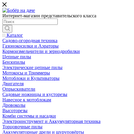
Интернет-магазин представительского класса
Каталог
Садово-огородная техника
Газонокосилки и Аэраторы
Кормоизмельчители и зернодробилки
Цепные пилы
Бензопилы
Электрические цепные пилы
Мотокосы и Триммеры
Мотоблоки и Культиваторы
Двигателя
Опрыскиватели
Садовые ножницы и кусторезы
Навесное к мотоблокам
Дровоколы
Высоторезы
Комби системы и насадки
Электроинструмент и Аккумуляторная техника
Торцовочные пилы
Аккумуляторные дрели и шуруповёрты