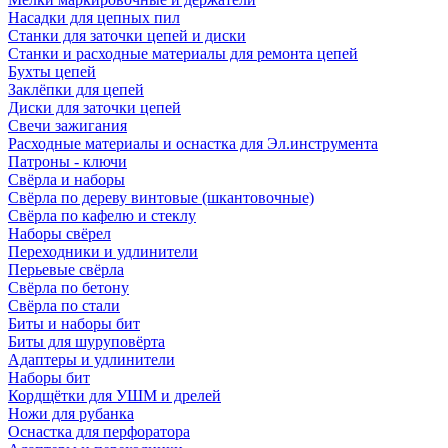
Насадки для цепных пил
Станки для заточки цепей и диски
Станки и расходные материалы для ремонта цепей
Бухты цепей
Заклёпки для цепей
Диски для заточки цепей
Свечи зажигания
Расходные материалы и оснастка для Эл.инструмента
Патроны - ключи
Свёрла и наборы
Свёрла по дереву винтовые (шкантовочные)
Свёрла по кафелю и стеклу
Наборы свёрел
Переходники и удлинители
Перьевые свёрла
Свёрла по бетону
Свёрла по стали
Биты и наборы бит
Биты для шуруповёрта
Адаптеры и удлинители
Наборы бит
Кордщётки для УШМ и дрелей
Ножи для рубанка
Оснастка для перфоратора