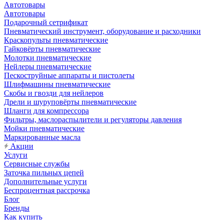
Автотовары
Автотовары
Подарочный сетрификат
Пневматический инструмент, оборудование и расходники
Краскопульты пневматические
Гайковёрты пневматические
Молотки пневматические
Нейлеры пневматические
Пескоструйные аппараты и пистолеты
Шлифмашины пневматические
Скобы и гвозди для нейлеров
Дрели и шуруповёрты пневматические
Шланги для компрессора
Фильтры, маслораспылители и регуляторы давления
Мойки пневматические
Маркированные масла
Акции
Услуги
Сервисные службы
Заточка пильных цепей
Дополнительные услуги
Беспроцентная рассрочка
Блог
Бренды
Как купить