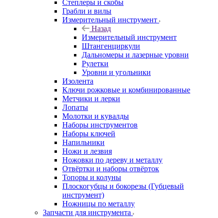
Степлеры и скобы
Грабли и вилы
Измерительный инструмент
Назад
Измерительный инструмент
Штангенциркули
Дальномеры и лазерные уровни
Рулетки
Уровни и угольники
Изолента
Ключи рожковые и комбинированные
Метчики и лерки
Лопаты
Молотки и кувалды
Наборы инструментов
Наборы ключей
Напильники
Ножи и лезвия
Ножовки по дереву и металлу
Отвёртки и наборы отвёрток
Топоры и колуны
Плоскогубцы и бокорезы (Губцевый
инструмент)
Ножницы по металлу
Запчасти для инструмента