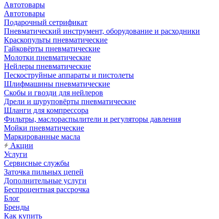
Автотовары
Автотовары
Подарочный сетрификат
Пневматический инструмент, оборудование и расходники
Краскопульты пневматические
Гайковёрты пневматические
Молотки пневматические
Нейлеры пневматические
Пескоструйные аппараты и пистолеты
Шлифмашины пневматические
Скобы и гвозди для нейлеров
Дрели и шуруповёрты пневматические
Шланги для компрессора
Фильтры, маслораспылители и регуляторы давления
Мойки пневматические
Маркированные масла
Акции
Услуги
Сервисные службы
Заточка пильных цепей
Дополнительные услуги
Беспроцентная рассрочка
Блог
Бренды
Как купить