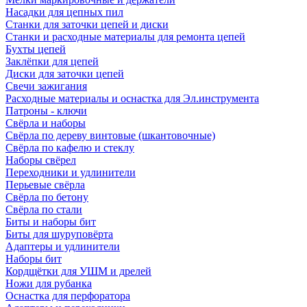
Насадки для цепных пил
Станки для заточки цепей и диски
Станки и расходные материалы для ремонта цепей
Бухты цепей
Заклёпки для цепей
Диски для заточки цепей
Свечи зажигания
Расходные материалы и оснастка для Эл.инструмента
Патроны - ключи
Свёрла и наборы
Свёрла по дереву винтовые (шкантовочные)
Свёрла по кафелю и стеклу
Наборы свёрел
Переходники и удлинители
Перьевые свёрла
Свёрла по бетону
Свёрла по стали
Биты и наборы бит
Биты для шуруповёрта
Адаптеры и удлинители
Наборы бит
Кордщётки для УШМ и дрелей
Ножи для рубанка
Оснастка для перфоратора