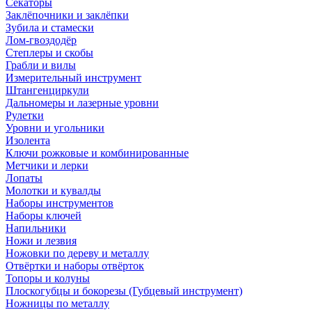
Секаторы
Заклёпочники и заклёпки
Зубила и стамески
Лом-гвоздодёр
Степлеры и скобы
Грабли и вилы
Измерительный инструмент
Штангенциркули
Дальномеры и лазерные уровни
Рулетки
Уровни и угольники
Изолента
Ключи рожковые и комбинированные
Метчики и лерки
Лопаты
Молотки и кувалды
Наборы инструментов
Наборы ключей
Напильники
Ножи и лезвия
Ножовки по дереву и металлу
Отвёртки и наборы отвёрток
Топоры и колуны
Плоскогубцы и бокорезы (Губцевый инструмент)
Ножницы по металлу