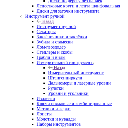
Диски по дереву без напаек
Лепестковые круги и лента шлифовальная
Диски для заточки инструмента
Инструмент ручной
Назад
Инструмент ручной
Секаторы
Заклёпочники и заклёпки
Зубила и стамески
Лом-гвоздодёр
Степлеры и скобы
Грабли и вилы
Измерительный инструмент
Назад
Измерительный инструмент
Штангенциркули
Дальномеры и лазерные уровни
Рулетки
Уровни и угольники
Изолента
Ключи рожковые и комбинированные
Метчики и лерки
Лопаты
Молотки и кувалды
Наборы инструментов