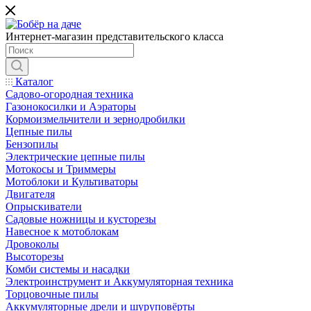
Интернет-магазин представительского класса
Каталог
Садово-огородная техника
Газонокосилки и Аэраторы
Кормоизмельчители и зернодробилки
Цепные пилы
Бензопилы
Электрические цепные пилы
Мотокосы и Триммеры
Мотоблоки и Культиваторы
Двигателя
Опрыскиватели
Садовые ножницы и кусторезы
Навесное к мотоблокам
Дровоколы
Высоторезы
Комби системы и насадки
Электроинструмент и Аккумуляторная техника
Торцовочные пилы
Аккумуляторные дрели и шуруповёрты