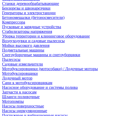
Станки деревообрабатывающие
Бензорезы и швонарезчики
Генераторы и электростанции
Бетономешалки (бетоносмесители)
Компрессора
Пусковые и зарядные устройства
Стабилизаторы напряжения
Уборка территории и клининговое оборудование
Воздуходувки и садовые пылесосы
Мойки высокого давления
Подметальные машины
Снегоуборочные машины и снегоуборщики
Пылесосы
Садовые измельчители
Мотобуксировщики (мотособаки) / Лодочные моторы
Мотобуксировщики
Лодочный мотор
Сани к мотобуксировщикам
Насосное оборудование и системы полива
Запчасти к насосам
Шланги поливочные
Мотопомпы
Насосы поверхностные
Насосы циркуляционные
Погружные и вибрационные насосы