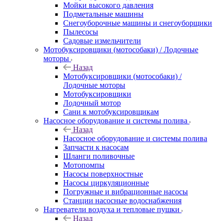
Мойки высокого давления
Подметальные машины
Снегоуборочные машины и снегоуборщики
Пылесосы
Садовые измельчители
Мотобуксировщики (мотособаки) / Лодочные
моторы
Назад
Мотобуксировщики (мотособаки) /
Лодочные моторы
Мотобуксировщики
Лодочный мотор
Сани к мотобуксировщикам
Насосное оборудование и системы полива
Назад
Насосное оборудование и системы полива
Запчасти к насосам
Шланги поливочные
Мотопомпы
Насосы поверхностные
Насосы циркуляционные
Погружные и вибрационные насосы
Станции насосные водоснабжения
Нагреватели воздуха и тепловые пушки
Назад