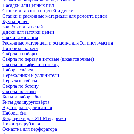
Насадки для цепных пил
Станки для заточки цепей и диски
Станки и расходные материалы для ремонта цепей
Бухты цепей
Заклёпки для цепей
Диски для заточки цепей
Свечи зажигания
Расходные материалы и оснастка для Эл.инструмента
Патроны - ключи
Свёрла и наборы
Свёрла по дереву винтовые (шкантовочные)
Свёрла по кафелю и стеклу
Наборы свёрел
Переходники и удлинители
Перьевые свёрла
Свёрла по бетону
Свёрла по стали
Биты и наборы бит
Биты для шуруповёрта
Адаптеры и удлинители
Наборы бит
Кордщётки для УШМ и дрелей
Ножи для рубанка
Оснастка для перфоратора