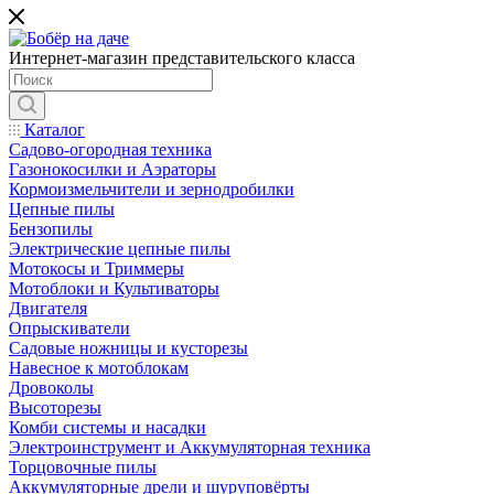
Интернет-магазин представительского класса
Каталог
Садово-огородная техника
Газонокосилки и Аэраторы
Кормоизмельчители и зернодробилки
Цепные пилы
Бензопилы
Электрические цепные пилы
Мотокосы и Триммеры
Мотоблоки и Культиваторы
Двигателя
Опрыскиватели
Садовые ножницы и кусторезы
Навесное к мотоблокам
Дровоколы
Высоторезы
Комби системы и насадки
Электроинструмент и Аккумуляторная техника
Торцовочные пилы
Аккумуляторные дрели и шуруповёрты