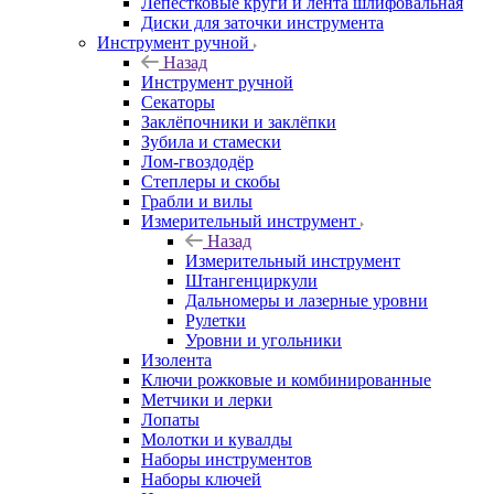
Лепестковые круги и лента шлифовальная
Диски для заточки инструмента
Инструмент ручной
Назад
Инструмент ручной
Секаторы
Заклёпочники и заклёпки
Зубила и стамески
Лом-гвоздодёр
Степлеры и скобы
Грабли и вилы
Измерительный инструмент
Назад
Измерительный инструмент
Штангенциркули
Дальномеры и лазерные уровни
Рулетки
Уровни и угольники
Изолента
Ключи рожковые и комбинированные
Метчики и лерки
Лопаты
Молотки и кувалды
Наборы инструментов
Наборы ключей