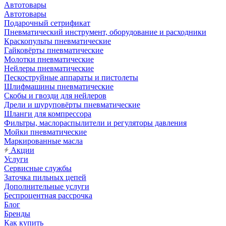
Автотовары
Автотовары
Подарочный сетрификат
Пневматический инструмент, оборудование и расходники
Краскопульты пневматические
Гайковёрты пневматические
Молотки пневматические
Нейлеры пневматические
Пескоструйные аппараты и пистолеты
Шлифмашины пневматические
Скобы и гвозди для нейлеров
Дрели и шуруповёрты пневматические
Шланги для компрессора
Фильтры, маслораспылители и регуляторы давления
Мойки пневматические
Маркированные масла
Акции
Услуги
Сервисные службы
Заточка пильных цепей
Дополнительные услуги
Беспроцентная рассрочка
Блог
Бренды
Как купить