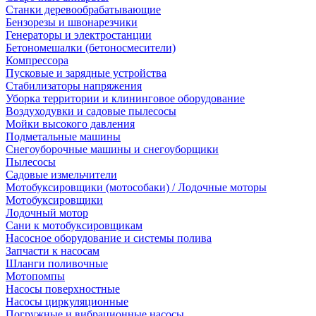
Станки деревообрабатывающие
Бензорезы и швонарезчики
Генераторы и электростанции
Бетономешалки (бетоносмесители)
Компрессора
Пусковые и зарядные устройства
Стабилизаторы напряжения
Уборка территории и клининговое оборудование
Воздуходувки и садовые пылесосы
Мойки высокого давления
Подметальные машины
Снегоуборочные машины и снегоуборщики
Пылесосы
Садовые измельчители
Мотобуксировщики (мотособаки) / Лодочные моторы
Мотобуксировщики
Лодочный мотор
Сани к мотобуксировщикам
Насосное оборудование и системы полива
Запчасти к насосам
Шланги поливочные
Мотопомпы
Насосы поверхностные
Насосы циркуляционные
Погружные и вибрационные насосы