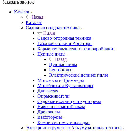
Заказать звонок
Каталог
Назад
Каталог
Садово-огородная техника
Назад
Садово-огородная техника
Газонокосилки и Аэраторы
Кормоизмельчители и зернодробилки
Цепные пилы
Назад
Цепные пилы
Бензопилы
Электрические цепные пилы
Мотокосы и Триммеры
Мотоблоки и Культиваторы
Двигателя
Опрыскиватели
Садовые ножницы и кусторезы
Навесное к мотоблокам
Дровоколы
Высоторезы
Комби системы и насадки
Электроинструмент и Аккумуляторная техника