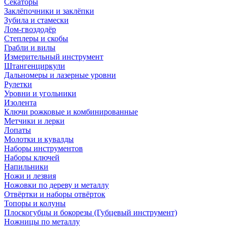
Секаторы
Заклёпочники и заклёпки
Зубила и стамески
Лом-гвоздодёр
Степлеры и скобы
Грабли и вилы
Измерительный инструмент
Штангенциркули
Дальномеры и лазерные уровни
Рулетки
Уровни и угольники
Изолента
Ключи рожковые и комбинированные
Метчики и лерки
Лопаты
Молотки и кувалды
Наборы инструментов
Наборы ключей
Напильники
Ножи и лезвия
Ножовки по дереву и металлу
Отвёртки и наборы отвёрток
Топоры и колуны
Плоскогубцы и бокорезы (Губцевый инструмент)
Ножницы по металлу