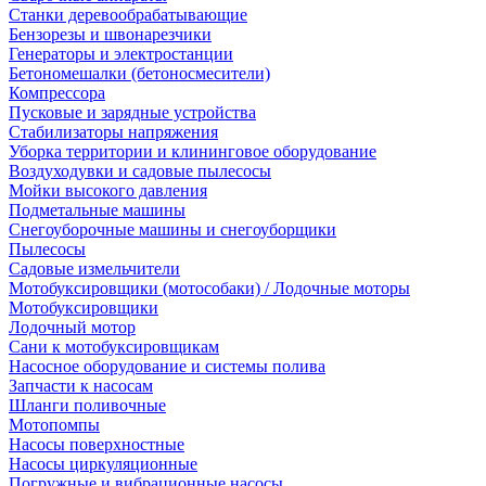
Станки деревообрабатывающие
Бензорезы и швонарезчики
Генераторы и электростанции
Бетономешалки (бетоносмесители)
Компрессора
Пусковые и зарядные устройства
Стабилизаторы напряжения
Уборка территории и клининговое оборудование
Воздуходувки и садовые пылесосы
Мойки высокого давления
Подметальные машины
Снегоуборочные машины и снегоуборщики
Пылесосы
Садовые измельчители
Мотобуксировщики (мотособаки) / Лодочные моторы
Мотобуксировщики
Лодочный мотор
Сани к мотобуксировщикам
Насосное оборудование и системы полива
Запчасти к насосам
Шланги поливочные
Мотопомпы
Насосы поверхностные
Насосы циркуляционные
Погружные и вибрационные насосы