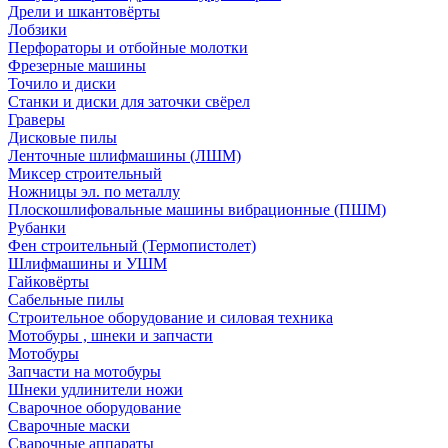
Дрели и шкантовёрты
Лобзики
Перфораторы и отбойные молотки
Фрезерные машины
Точило и диски
Станки и диски для заточки свёрел
Граверы
Дисковые пилы
Ленточные шлифмашины (ЛШМ)
Миксер строительный
Ножницы эл. по металлу
Плоскошлифовальные машины вибрационные (ПШМ)
Рубанки
Фен строительный (Термопистолет)
Шлифмашины и УШМ
Гайковёрты
Сабельные пилы
Строительное оборудование и силовая техника
Мотобуры , шнеки и запчасти
Мотобуры
Запчасти на мотобуры
Шнеки удлинители ножи
Сварочное оборудование
Сварочные маски
Сварочные аппараты