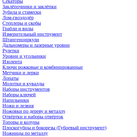
Секаторы
Заклёпочники и заклёпки
Зубила и стамески
Лом-гвоздодёр
Степлеры и скобы
Грабли и вилы
Измерительный инструмент
Штангенциркули
Дальномеры и лазерные уровни
Рулетки
Уровни и угольники
Изолента
Ключи рожковые и комбинированные
Метчики и лерки
Лопаты
Молотки и кувалды
Наборы инструментов
Наборы ключей
Напильники
Ножи и лезвия
Ножовки по дереву и металлу
Отвёртки и наборы отвёрток
Топоры и колуны
Плоскогубцы и бокорезы (Губцевый инструмент)
Ножницы по металлу