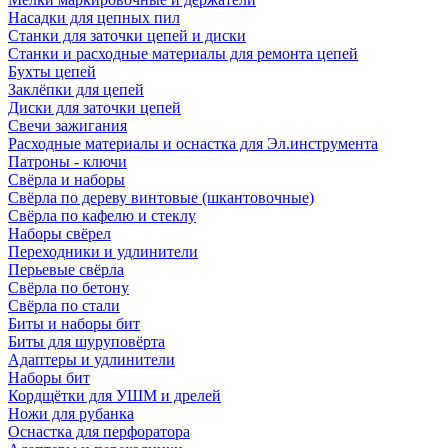
Насадки для цепных пил
Станки для заточки цепей и диски
Станки и расходные материалы для ремонта цепей
Бухты цепей
Заклёпки для цепей
Диски для заточки цепей
Свечи зажигания
Расходные материалы и оснастка для Эл.инструмента
Патроны - ключи
Свёрла и наборы
Свёрла по дереву винтовые (шкантовочные)
Свёрла по кафелю и стеклу
Наборы свёрел
Переходники и удлинители
Перьевые свёрла
Свёрла по бетону
Свёрла по стали
Биты и наборы бит
Биты для шуруповёрта
Адаптеры и удлинители
Наборы бит
Кордщётки для УШМ и дрелей
Ножи для рубанка
Оснастка для перфоратора