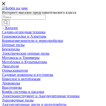
Интернет-магазин представительского класса
Каталог
Садово-огородная техника
Газонокосилки и Аэраторы
Кормоизмельчители и зернодробилки
Цепные пилы
Бензопилы
Электрические цепные пилы
Мотокосы и Триммеры
Мотоблоки и Культиваторы
Двигателя
Опрыскиватели
Садовые ножницы и кусторезы
Навесное к мотоблокам
Дровоколы
Высоторезы
Комби системы и насадки
Электроинструмент и Аккумуляторная техника
Торцовочные пилы
Аккумуляторные дрели и шуруповёрты