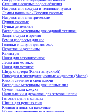
Станции насосные водоснабжения
Нагреватели воздуха и тепловые пушки
Лампы паяльные / Горелки газовые
Нагреватели электрические
Пушки газовые
Пушки дизельные
Расходные материалы для садовой техники
Защита слуха и зрения
Ремни (подвесы) для кос
Головки и шпули для мотокос
Перчатки и рукавицы
Канистры
Ножи для газонокосилок
Леска для мотокос
Ножи для мотокос
Шнур стартера (Канат запускной)
Присадки и эксплуатационные жидкости (Масла)
Ключи свечные и спец ключи
Расходные материалы для цепных пил
Сумки чехлы кожуха
Напильники и державки для заточки цепей
Готовые цепи в кольцах
Шины для цепных пил
Клинья и лопатки валочные
Мелки маркировочные и держатели