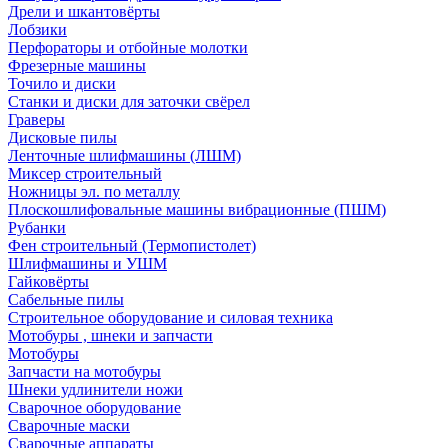
Дрели и шкантовёрты
Лобзики
Перфораторы и отбойные молотки
Фрезерные машины
Точило и диски
Станки и диски для заточки свёрел
Граверы
Дисковые пилы
Ленточные шлифмашины (ЛШМ)
Миксер строительный
Ножницы эл. по металлу
Плоскошлифовальные машины вибрационные (ПШМ)
Рубанки
Фен строительный (Термопистолет)
Шлифмашины и УШМ
Гайковёрты
Сабельные пилы
Строительное оборудование и силовая техника
Мотобуры , шнеки и запчасти
Мотобуры
Запчасти на мотобуры
Шнеки удлинители ножи
Сварочное оборудование
Сварочные маски
Сварочные аппараты