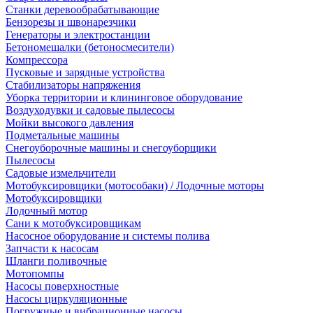
Станки деревообрабатывающие
Бензорезы и швонарезчики
Генераторы и электростанции
Бетономешалки (бетоносмесители)
Компрессора
Пусковые и зарядные устройства
Стабилизаторы напряжения
Уборка территории и клининговое оборудование
Воздуходувки и садовые пылесосы
Мойки высокого давления
Подметальные машины
Снегоуборочные машины и снегоуборщики
Пылесосы
Садовые измельчители
Мотобуксировщики (мотособаки) / Лодочные моторы
Мотобуксировщики
Лодочный мотор
Сани к мотобуксировщикам
Насосное оборудование и системы полива
Запчасти к насосам
Шланги поливочные
Мотопомпы
Насосы поверхностные
Насосы циркуляционные
Погружные и вибрационные насосы