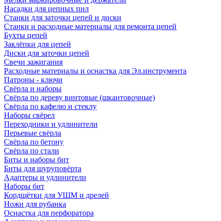
Насадки для цепных пил
Станки для заточки цепей и диски
Станки и расходные материалы для ремонта цепей
Бухты цепей
Заклёпки для цепей
Диски для заточки цепей
Свечи зажигания
Расходные материалы и оснастка для Эл.инструмента
Патроны - ключи
Свёрла и наборы
Свёрла по дереву винтовые (шкантовочные)
Свёрла по кафелю и стеклу
Наборы свёрел
Переходники и удлинители
Перьевые свёрла
Свёрла по бетону
Свёрла по стали
Биты и наборы бит
Биты для шуруповёрта
Адаптеры и удлинители
Наборы бит
Кордщётки для УШМ и дрелей
Ножи для рубанка
Оснастка для перфоратора