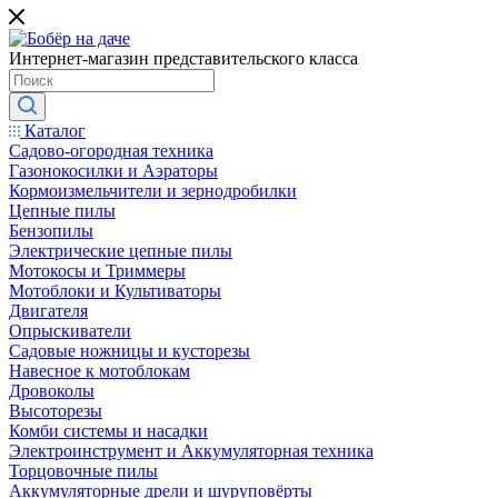
Интернет-магазин представительского класса
Каталог
Садово-огородная техника
Газонокосилки и Аэраторы
Кормоизмельчители и зернодробилки
Цепные пилы
Бензопилы
Электрические цепные пилы
Мотокосы и Триммеры
Мотоблоки и Культиваторы
Двигателя
Опрыскиватели
Садовые ножницы и кусторезы
Навесное к мотоблокам
Дровоколы
Высоторезы
Комби системы и насадки
Электроинструмент и Аккумуляторная техника
Торцовочные пилы
Аккумуляторные дрели и шуруповёрты