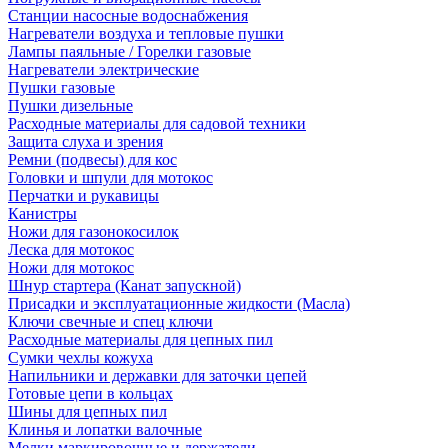
Станции насосные водоснабжения
Нагреватели воздуха и тепловые пушки
Лампы паяльные / Горелки газовые
Нагреватели электрические
Пушки газовые
Пушки дизельные
Расходные материалы для садовой техники
Защита слуха и зрения
Ремни (подвесы) для кос
Головки и шпули для мотокос
Перчатки и рукавицы
Канистры
Ножи для газонокосилок
Леска для мотокос
Ножи для мотокос
Шнур стартера (Канат запускной)
Присадки и эксплуатационные жидкости (Масла)
Ключи свечные и спец ключи
Расходные материалы для цепных пил
Сумки чехлы кожуха
Напильники и державки для заточки цепей
Готовые цепи в кольцах
Шины для цепных пил
Клинья и лопатки валочные
Мелки маркировочные и держатели