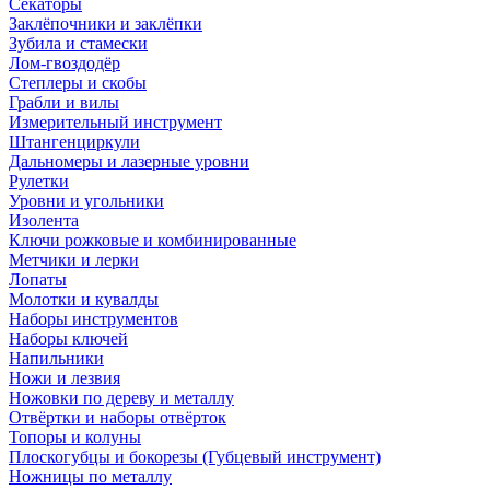
Секаторы
Заклёпочники и заклёпки
Зубила и стамески
Лом-гвоздодёр
Степлеры и скобы
Грабли и вилы
Измерительный инструмент
Штангенциркули
Дальномеры и лазерные уровни
Рулетки
Уровни и угольники
Изолента
Ключи рожковые и комбинированные
Метчики и лерки
Лопаты
Молотки и кувалды
Наборы инструментов
Наборы ключей
Напильники
Ножи и лезвия
Ножовки по дереву и металлу
Отвёртки и наборы отвёрток
Топоры и колуны
Плоскогубцы и бокорезы (Губцевый инструмент)
Ножницы по металлу