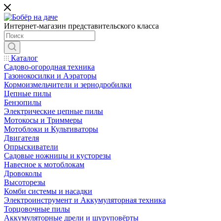
Интернет-магазин представительского класса
Каталог
Садово-огородная техника
Газонокосилки и Аэраторы
Кормоизмельчители и зернодробилки
Цепные пилы
Бензопилы
Электрические цепные пилы
Мотокосы и Триммеры
Мотоблоки и Культиваторы
Двигателя
Опрыскиватели
Садовые ножницы и кусторезы
Навесное к мотоблокам
Дровоколы
Высоторезы
Комби системы и насадки
Электроинструмент и Аккумуляторная техника
Торцовочные пилы
Аккумуляторные дрели и шуруповёрты