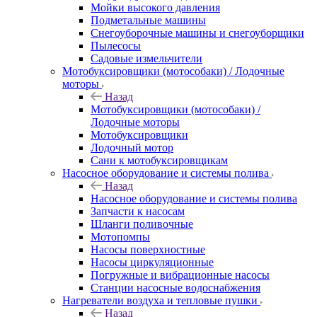
Мойки высокого давления
Подметальные машины
Снегоуборочные машины и снегоуборщики
Пылесосы
Садовые измельчители
Мотобуксировщики (мотособаки) / Лодочные
моторы
Назад
Мотобуксировщики (мотособаки) /
Лодочные моторы
Мотобуксировщики
Лодочный мотор
Сани к мотобуксировщикам
Насосное оборудование и системы полива
Назад
Насосное оборудование и системы полива
Запчасти к насосам
Шланги поливочные
Мотопомпы
Насосы поверхностные
Насосы циркуляционные
Погружные и вибрационные насосы
Станции насосные водоснабжения
Нагреватели воздуха и тепловые пушки
Назад