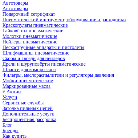
Автотовары
Автотовары
Подарочный сетрификат
Пневматический инструмент, оборудование и расходники
Краскопульты пневматические
Гайковёрты пневматические
Молотки пневматические
Нейлеры пневматические
Пескоструйные аппараты и пистолеты
Шлифмашины пневматические
Скобы и гвозди для нейлеров
Дрели и шуруповёрты пневматические
Шланги для компрессора
Фильтры, маслораспылители и регуляторы давления
Мойки пневматические
Маркированные масла
Акции
Услуги
Сервисные службы
Заточка пильных цепей
Дополнительные услуги
Беспроцентная рассрочка
Блог
Бренды
Как купить