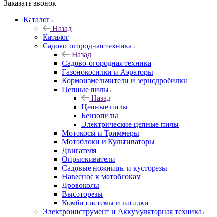
Заказать звонок
Каталог
Назад
Каталог
Садово-огородная техника
Назад
Садово-огородная техника
Газонокосилки и Аэраторы
Кормоизмельчители и зернодробилки
Цепные пилы
Назад
Цепные пилы
Бензопилы
Электрические цепные пилы
Мотокосы и Триммеры
Мотоблоки и Культиваторы
Двигателя
Опрыскиватели
Садовые ножницы и кусторезы
Навесное к мотоблокам
Дровоколы
Высоторезы
Комби системы и насадки
Электроинструмент и Аккумуляторная техника