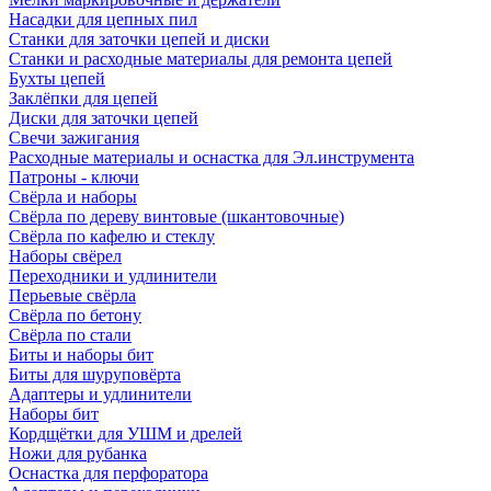
Насадки для цепных пил
Станки для заточки цепей и диски
Станки и расходные материалы для ремонта цепей
Бухты цепей
Заклёпки для цепей
Диски для заточки цепей
Свечи зажигания
Расходные материалы и оснастка для Эл.инструмента
Патроны - ключи
Свёрла и наборы
Свёрла по дереву винтовые (шкантовочные)
Свёрла по кафелю и стеклу
Наборы свёрел
Переходники и удлинители
Перьевые свёрла
Свёрла по бетону
Свёрла по стали
Биты и наборы бит
Биты для шуруповёрта
Адаптеры и удлинители
Наборы бит
Кордщётки для УШМ и дрелей
Ножи для рубанка
Оснастка для перфоратора