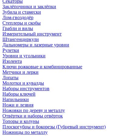
Секаторы
Заклёпочники и заклёпки
Зубила и стамески
Лом-гвоздодёр
Степлеры и скобы
Грабли и вилы
Измерительный инструмент
Штангенциркули
Дальномеры и лазерные уровни
Рулетки
Уровни и угольники
Изолента
Ключи рожковые и комбинированные
Метчики и лерки
Лопаты
Молотки и кувалды
Наборы инструментов
Наборы ключей
Напильники
Ножи и лезвия
Ножовки по дереву и металлу
Отвёртки и наборы отвёрток
Топоры и колуны
Плоскогубцы и бокорезы (Губцевый инструмент)
Ножницы по металлу