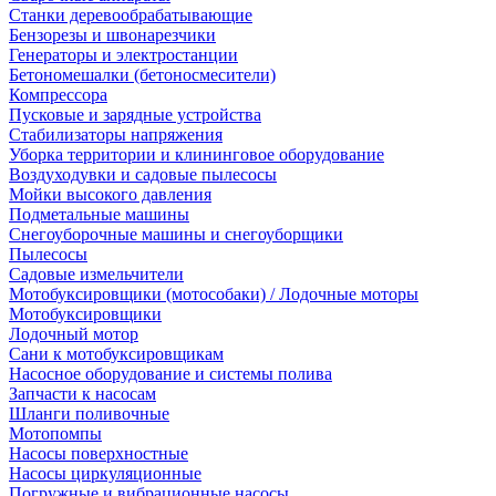
Станки деревообрабатывающие
Бензорезы и швонарезчики
Генераторы и электростанции
Бетономешалки (бетоносмесители)
Компрессора
Пусковые и зарядные устройства
Стабилизаторы напряжения
Уборка территории и клининговое оборудование
Воздуходувки и садовые пылесосы
Мойки высокого давления
Подметальные машины
Снегоуборочные машины и снегоуборщики
Пылесосы
Садовые измельчители
Мотобуксировщики (мотособаки) / Лодочные моторы
Мотобуксировщики
Лодочный мотор
Сани к мотобуксировщикам
Насосное оборудование и системы полива
Запчасти к насосам
Шланги поливочные
Мотопомпы
Насосы поверхностные
Насосы циркуляционные
Погружные и вибрационные насосы