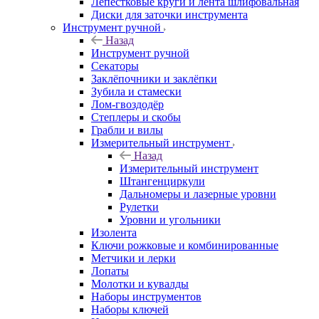
Лепестковые круги и лента шлифовальная
Диски для заточки инструмента
Инструмент ручной
Назад
Инструмент ручной
Секаторы
Заклёпочники и заклёпки
Зубила и стамески
Лом-гвоздодёр
Степлеры и скобы
Грабли и вилы
Измерительный инструмент
Назад
Измерительный инструмент
Штангенциркули
Дальномеры и лазерные уровни
Рулетки
Уровни и угольники
Изолента
Ключи рожковые и комбинированные
Метчики и лерки
Лопаты
Молотки и кувалды
Наборы инструментов
Наборы ключей