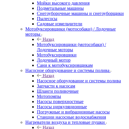
Мойки высокого давления
Подметальные машины
Снегоуборочные машины и снегоуборщики
Пылесосы
Садовые измельчители
Мотобуксировщики (мотособаки) / Лодочные
моторы
Назад
Мотобуксировщики (мотособаки) /
Лодочные моторы
Мотобуксировщики
Лодочный мотор
Сани к мотобуксировщикам
Насосное оборудование и системы полива
Назад
Насосное оборудование и системы полива
Запчасти к насосам
Шланги поливочные
Мотопомпы
Насосы поверхностные
Насосы циркуляционные
Погружные и вибрационные насосы
Станции насосные водоснабжения
Нагреватели воздуха и тепловые пушки
Назад