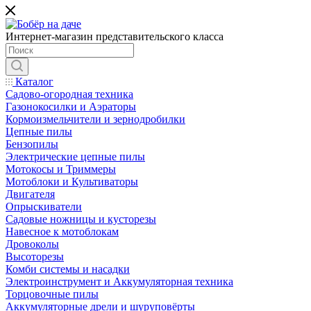
Интернет-магазин представительского класса
Каталог
Садово-огородная техника
Газонокосилки и Аэраторы
Кормоизмельчители и зернодробилки
Цепные пилы
Бензопилы
Электрические цепные пилы
Мотокосы и Триммеры
Мотоблоки и Культиваторы
Двигателя
Опрыскиватели
Садовые ножницы и кусторезы
Навесное к мотоблокам
Дровоколы
Высоторезы
Комби системы и насадки
Электроинструмент и Аккумуляторная техника
Торцовочные пилы
Аккумуляторные дрели и шуруповёрты