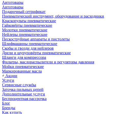
Автотовары
Автотовары
Подарочный сетрификат
Пневматический инструмент, оборудование и расходники
Краскопульты пневматические
Гайковёрты пневматические
Молотки пневматические
Нейлеры пневматические
Пескоструйные аппараты и пистолеты
Шлифмашины пневматические
Скобы и гвозди для нейлеров
Дрели и шуруповёрты пневматические
Шланги для компрессора
Фильтры, маслораспылители и регуляторы давления
Мойки пневматические
Маркированные масла
Акции
Услуги
Сервисные службы
Заточка пильных цепей
Дополнительные услуги
Беспроцентная рассрочка
Блог
Бренды
Как купить