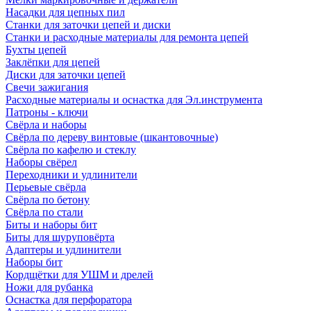
Насадки для цепных пил
Станки для заточки цепей и диски
Станки и расходные материалы для ремонта цепей
Бухты цепей
Заклёпки для цепей
Диски для заточки цепей
Свечи зажигания
Расходные материалы и оснастка для Эл.инструмента
Патроны - ключи
Свёрла и наборы
Свёрла по дереву винтовые (шкантовочные)
Свёрла по кафелю и стеклу
Наборы свёрел
Переходники и удлинители
Перьевые свёрла
Свёрла по бетону
Свёрла по стали
Биты и наборы бит
Биты для шуруповёрта
Адаптеры и удлинители
Наборы бит
Кордщётки для УШМ и дрелей
Ножи для рубанка
Оснастка для перфоратора