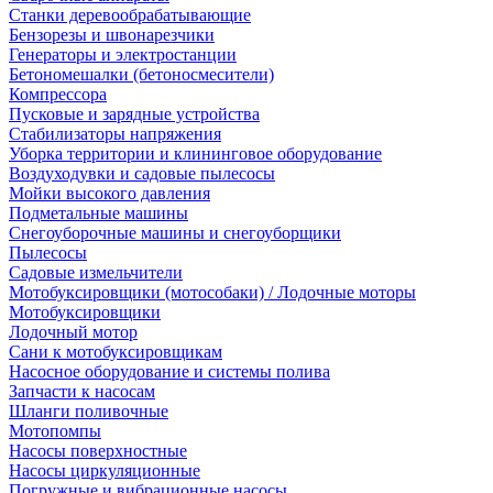
Станки деревообрабатывающие
Бензорезы и швонарезчики
Генераторы и электростанции
Бетономешалки (бетоносмесители)
Компрессора
Пусковые и зарядные устройства
Стабилизаторы напряжения
Уборка территории и клининговое оборудование
Воздуходувки и садовые пылесосы
Мойки высокого давления
Подметальные машины
Снегоуборочные машины и снегоуборщики
Пылесосы
Садовые измельчители
Мотобуксировщики (мотособаки) / Лодочные моторы
Мотобуксировщики
Лодочный мотор
Сани к мотобуксировщикам
Насосное оборудование и системы полива
Запчасти к насосам
Шланги поливочные
Мотопомпы
Насосы поверхностные
Насосы циркуляционные
Погружные и вибрационные насосы