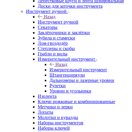
Лепестковые круги и лента шлифовальная
Диски для заточки инструмента
Инструмент ручной
Назад
Инструмент ручной
Секаторы
Заклёпочники и заклёпки
Зубила и стамески
Лом-гвоздодёр
Степлеры и скобы
Грабли и вилы
Измерительный инструмент
Назад
Измерительный инструмент
Штангенциркули
Дальномеры и лазерные уровни
Рулетки
Уровни и угольники
Изолента
Ключи рожковые и комбинированные
Метчики и лерки
Лопаты
Молотки и кувалды
Наборы инструментов
Наборы ключей