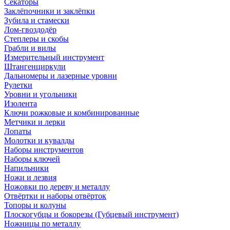
Секаторы
Заклёпочники и заклёпки
Зубила и стамески
Лом-гвоздодёр
Степлеры и скобы
Грабли и вилы
Измерительный инструмент
Штангенциркули
Дальномеры и лазерные уровни
Рулетки
Уровни и угольники
Изолента
Ключи рожковые и комбинированные
Метчики и лерки
Лопаты
Молотки и кувалды
Наборы инструментов
Наборы ключей
Напильники
Ножи и лезвия
Ножовки по дереву и металлу
Отвёртки и наборы отвёрток
Топоры и колуны
Плоскогубцы и бокорезы (Губцевый инструмент)
Ножницы по металлу