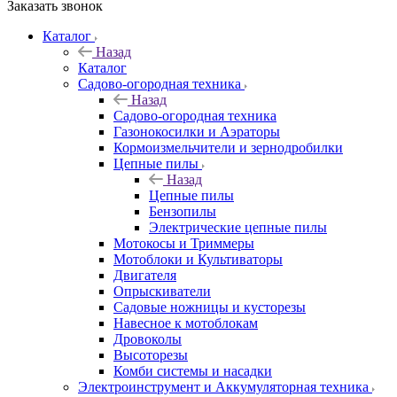
Заказать звонок
Каталог
Назад
Каталог
Садово-огородная техника
Назад
Садово-огородная техника
Газонокосилки и Аэраторы
Кормоизмельчители и зернодробилки
Цепные пилы
Назад
Цепные пилы
Бензопилы
Электрические цепные пилы
Мотокосы и Триммеры
Мотоблоки и Культиваторы
Двигателя
Опрыскиватели
Садовые ножницы и кусторезы
Навесное к мотоблокам
Дровоколы
Высоторезы
Комби системы и насадки
Электроинструмент и Аккумуляторная техника