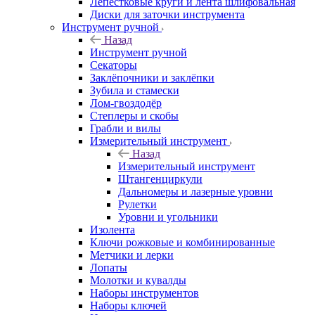
Лепестковые круги и лента шлифовальная
Диски для заточки инструмента
Инструмент ручной
Назад
Инструмент ручной
Секаторы
Заклёпочники и заклёпки
Зубила и стамески
Лом-гвоздодёр
Степлеры и скобы
Грабли и вилы
Измерительный инструмент
Назад
Измерительный инструмент
Штангенциркули
Дальномеры и лазерные уровни
Рулетки
Уровни и угольники
Изолента
Ключи рожковые и комбинированные
Метчики и лерки
Лопаты
Молотки и кувалды
Наборы инструментов
Наборы ключей