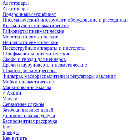
Автотовары
Автотовары
Подарочный сетрификат
Пневматический инструмент, оборудование и расходники
Краскопульты пневматические
Гайковёрты пневматические
Молотки пневматические
Нейлеры пневматические
Пескоструйные аппараты и пистолеты
Шлифмашины пневматические
Скобы и гвозди для нейлеров
Дрели и шуруповёрты пневматические
Шланги для компрессора
Фильтры, маслораспылители и регуляторы давления
Мойки пневматические
Маркированные масла
Акции
Услуги
Сервисные службы
Заточка пильных цепей
Дополнительные услуги
Беспроцентная рассрочка
Блог
Бренды
Как купить