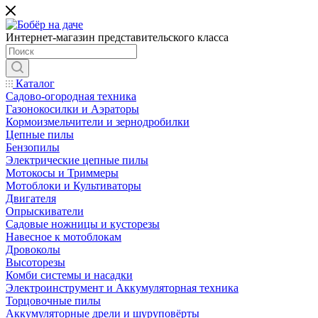
Интернет-магазин представительского класса
Каталог
Садово-огородная техника
Газонокосилки и Аэраторы
Кормоизмельчители и зернодробилки
Цепные пилы
Бензопилы
Электрические цепные пилы
Мотокосы и Триммеры
Мотоблоки и Культиваторы
Двигателя
Опрыскиватели
Садовые ножницы и кусторезы
Навесное к мотоблокам
Дровоколы
Высоторезы
Комби системы и насадки
Электроинструмент и Аккумуляторная техника
Торцовочные пилы
Аккумуляторные дрели и шуруповёрты