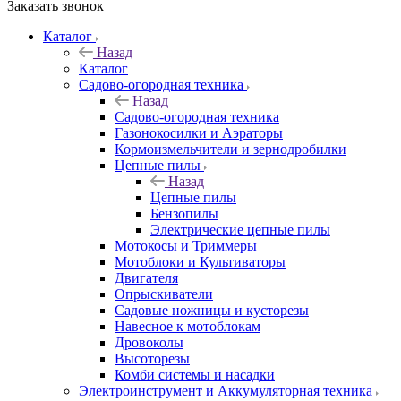
Заказать звонок
Каталог
Назад
Каталог
Садово-огородная техника
Назад
Садово-огородная техника
Газонокосилки и Аэраторы
Кормоизмельчители и зернодробилки
Цепные пилы
Назад
Цепные пилы
Бензопилы
Электрические цепные пилы
Мотокосы и Триммеры
Мотоблоки и Культиваторы
Двигателя
Опрыскиватели
Садовые ножницы и кусторезы
Навесное к мотоблокам
Дровоколы
Высоторезы
Комби системы и насадки
Электроинструмент и Аккумуляторная техника