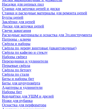
Насадки для цепных пил
Станки для заточки цепей и диски
Станки и расходные материалы для ремонта цепей
Бухты цепей
Заклёпки для цепей
Диски для заточки цепей
Свечи зажигания
Расходные материалы и оснастка для Эл.инструмента
Патроны - ключи
Свёрла и наборы
Свёрла по дереву винтовые (шкантовочные)
Свёрла по кафелю и стеклу
Наборы свёрел
Переходники и удлинители
Перьевые свёрла
Свёрла по бетону
Свёрла по стали
Биты и наборы бит
Биты для шуруповёрта
Адаптеры и удлинители
Наборы бит
Кордщётки для УШМ и дрелей
Ножи для рубанка
Оснастка для перфоратора