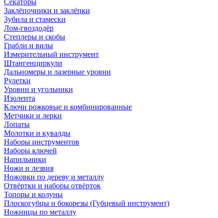
Секаторы
Заклёпочники и заклёпки
Зубила и стамески
Лом-гвоздодёр
Степлеры и скобы
Грабли и вилы
Измерительный инструмент
Штангенциркули
Дальномеры и лазерные уровни
Рулетки
Уровни и угольники
Изолента
Ключи рожковые и комбинированные
Метчики и лерки
Лопаты
Молотки и кувалды
Наборы инструментов
Наборы ключей
Напильники
Ножи и лезвия
Ножовки по дереву и металлу
Отвёртки и наборы отвёрток
Топоры и колуны
Плоскогубцы и бокорезы (Губцевый инструмент)
Ножницы по металлу