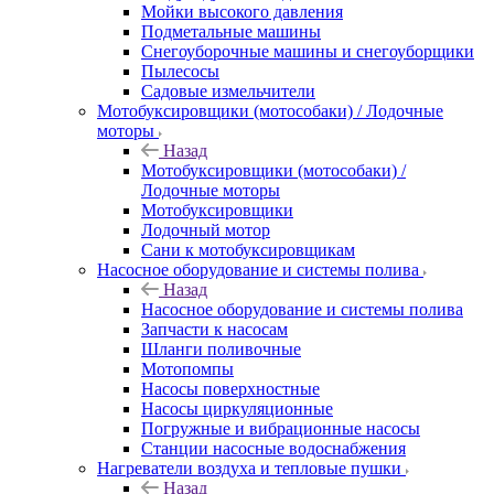
Мойки высокого давления
Подметальные машины
Снегоуборочные машины и снегоуборщики
Пылесосы
Садовые измельчители
Мотобуксировщики (мотособаки) / Лодочные
моторы
Назад
Мотобуксировщики (мотособаки) /
Лодочные моторы
Мотобуксировщики
Лодочный мотор
Сани к мотобуксировщикам
Насосное оборудование и системы полива
Назад
Насосное оборудование и системы полива
Запчасти к насосам
Шланги поливочные
Мотопомпы
Насосы поверхностные
Насосы циркуляционные
Погружные и вибрационные насосы
Станции насосные водоснабжения
Нагреватели воздуха и тепловые пушки
Назад