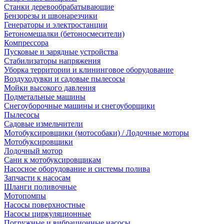
Станки деревообрабатывающие
Бензорезы и швонарезчики
Генераторы и электростанции
Бетономешалки (бетоносмесители)
Компрессора
Пусковые и зарядные устройства
Стабилизаторы напряжения
Уборка территории и клининговое оборудование
Воздуходувки и садовые пылесосы
Мойки высокого давления
Подметальные машины
Снегоуборочные машины и снегоуборщики
Пылесосы
Садовые измельчители
Мотобуксировщики (мотособаки) / Лодочные моторы
Мотобуксировщики
Лодочный мотор
Сани к мотобуксировщикам
Насосное оборудование и системы полива
Запчасти к насосам
Шланги поливочные
Мотопомпы
Насосы поверхностные
Насосы циркуляционные
Погружные и вибрационные насосы