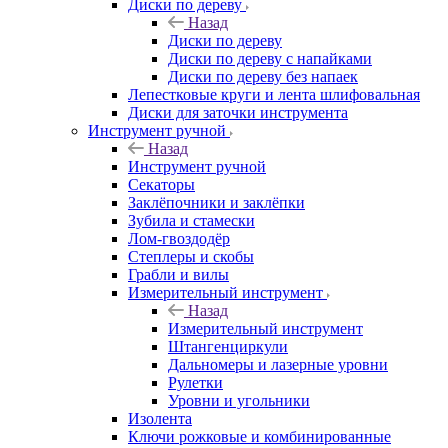
Диски по дереву
Назад
Диски по дереву
Диски по дереву с напайками
Диски по дереву без напаек
Лепестковые круги и лента шлифовальная
Диски для заточки инструмента
Инструмент ручной
Назад
Инструмент ручной
Секаторы
Заклёпочники и заклёпки
Зубила и стамески
Лом-гвоздодёр
Степлеры и скобы
Грабли и вилы
Измерительный инструмент
Назад
Измерительный инструмент
Штангенциркули
Дальномеры и лазерные уровни
Рулетки
Уровни и угольники
Изолента
Ключи рожковые и комбинированные