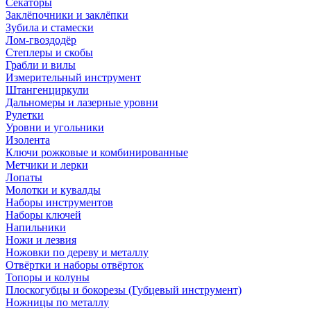
Секаторы
Заклёпочники и заклёпки
Зубила и стамески
Лом-гвоздодёр
Степлеры и скобы
Грабли и вилы
Измерительный инструмент
Штангенциркули
Дальномеры и лазерные уровни
Рулетки
Уровни и угольники
Изолента
Ключи рожковые и комбинированные
Метчики и лерки
Лопаты
Молотки и кувалды
Наборы инструментов
Наборы ключей
Напильники
Ножи и лезвия
Ножовки по дереву и металлу
Отвёртки и наборы отвёрток
Топоры и колуны
Плоскогубцы и бокорезы (Губцевый инструмент)
Ножницы по металлу