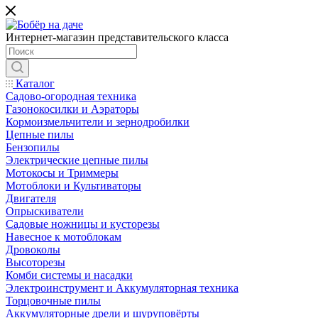
Интернет-магазин представительского класса
Каталог
Садово-огородная техника
Газонокосилки и Аэраторы
Кормоизмельчители и зернодробилки
Цепные пилы
Бензопилы
Электрические цепные пилы
Мотокосы и Триммеры
Мотоблоки и Культиваторы
Двигателя
Опрыскиватели
Садовые ножницы и кусторезы
Навесное к мотоблокам
Дровоколы
Высоторезы
Комби системы и насадки
Электроинструмент и Аккумуляторная техника
Торцовочные пилы
Аккумуляторные дрели и шуруповёрты