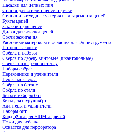
Насадки для цепных пил
Станки для заточки цепей и диски
Станки и расходные материалы для ремонта цепей
Бухты цепей
Заклёпки для цепей
Диски для заточки цепей
Свечи зажигания
Расходные материалы и оснастка для Эл.инструмента
Патроны - ключи
Свёрла и наборы
Свёрла по дереву винтовые (шкантовочные)
Свёрла по кафелю и стеклу
Наборы свёрел
Переходники и удлинители
Перьевые свёрла
Свёрла по бетону
Свёрла по стали
Биты и наборы бит
Биты для шуруповёрта
Адаптеры и удлинители
Наборы бит
Кордщётки для УШМ и дрелей
Ножи для рубанка
Оснастка для перфоратора