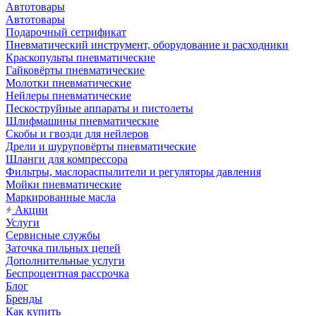
Автотовары
Автотовары
Подарочный сетрификат
Пневматический инструмент, оборудование и расходники
Краскопульты пневматические
Гайковёрты пневматические
Молотки пневматические
Нейлеры пневматические
Пескоструйные аппараты и пистолеты
Шлифмашины пневматические
Скобы и гвозди для нейлеров
Дрели и шуруповёрты пневматические
Шланги для компрессора
Фильтры, маслораспылители и регуляторы давления
Мойки пневматические
Маркированные масла
Акции
Услуги
Сервисные службы
Заточка пильных цепей
Дополнительные услуги
Беспроцентная рассрочка
Блог
Бренды
Как купить