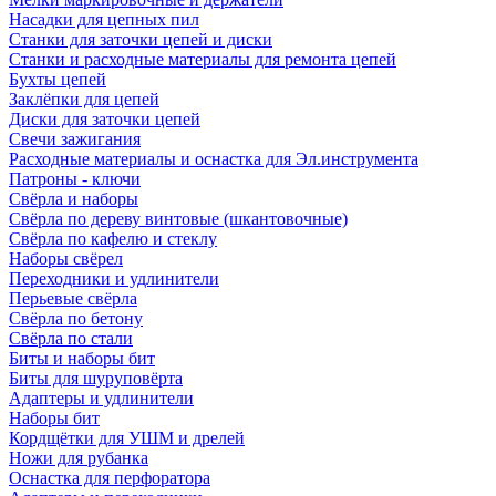
Насадки для цепных пил
Станки для заточки цепей и диски
Станки и расходные материалы для ремонта цепей
Бухты цепей
Заклёпки для цепей
Диски для заточки цепей
Свечи зажигания
Расходные материалы и оснастка для Эл.инструмента
Патроны - ключи
Свёрла и наборы
Свёрла по дереву винтовые (шкантовочные)
Свёрла по кафелю и стеклу
Наборы свёрел
Переходники и удлинители
Перьевые свёрла
Свёрла по бетону
Свёрла по стали
Биты и наборы бит
Биты для шуруповёрта
Адаптеры и удлинители
Наборы бит
Кордщётки для УШМ и дрелей
Ножи для рубанка
Оснастка для перфоратора