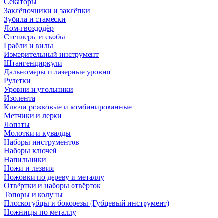
Секаторы
Заклёпочники и заклёпки
Зубила и стамески
Лом-гвоздодёр
Степлеры и скобы
Грабли и вилы
Измерительный инструмент
Штангенциркули
Дальномеры и лазерные уровни
Рулетки
Уровни и угольники
Изолента
Ключи рожковые и комбинированные
Метчики и лерки
Лопаты
Молотки и кувалды
Наборы инструментов
Наборы ключей
Напильники
Ножи и лезвия
Ножовки по дереву и металлу
Отвёртки и наборы отвёрток
Топоры и колуны
Плоскогубцы и бокорезы (Губцевый инструмент)
Ножницы по металлу