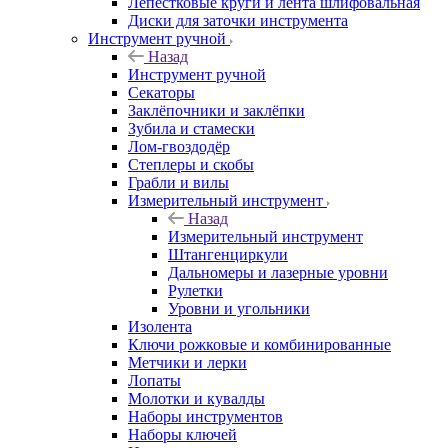
Лепестковые круги и лента шлифовальная
Диски для заточки инструмента
Инструмент ручной
Назад
Инструмент ручной
Секаторы
Заклёпочники и заклёпки
Зубила и стамески
Лом-гвоздодёр
Степлеры и скобы
Грабли и вилы
Измерительный инструмент
Назад
Измерительный инструмент
Штангенциркули
Дальномеры и лазерные уровни
Рулетки
Уровни и угольники
Изолента
Ключи рожковые и комбинированные
Метчики и лерки
Лопаты
Молотки и кувалды
Наборы инструментов
Наборы ключей