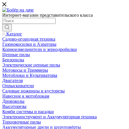
Интернет-магазин представительского класса
Каталог
Садово-огородная техника
Газонокосилки и Аэраторы
Кормоизмельчители и зернодробилки
Цепные пилы
Бензопилы
Электрические цепные пилы
Мотокосы и Триммеры
Мотоблоки и Культиваторы
Двигателя
Опрыскиватели
Садовые ножницы и кусторезы
Навесное к мотоблокам
Дровоколы
Высоторезы
Комби системы и насадки
Электроинструмент и Аккумуляторная техника
Торцовочные пилы
Аккумуляторные дрели и шуруповёрты