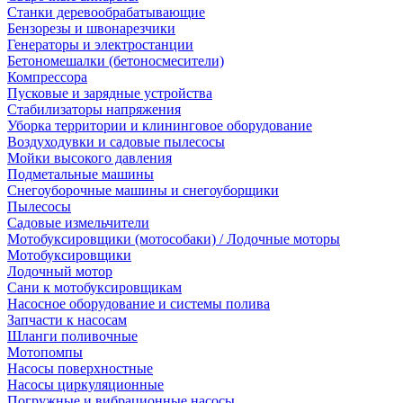
Станки деревообрабатывающие
Бензорезы и швонарезчики
Генераторы и электростанции
Бетономешалки (бетоносмесители)
Компрессора
Пусковые и зарядные устройства
Стабилизаторы напряжения
Уборка территории и клининговое оборудование
Воздуходувки и садовые пылесосы
Мойки высокого давления
Подметальные машины
Снегоуборочные машины и снегоуборщики
Пылесосы
Садовые измельчители
Мотобуксировщики (мотособаки) / Лодочные моторы
Мотобуксировщики
Лодочный мотор
Сани к мотобуксировщикам
Насосное оборудование и системы полива
Запчасти к насосам
Шланги поливочные
Мотопомпы
Насосы поверхностные
Насосы циркуляционные
Погружные и вибрационные насосы