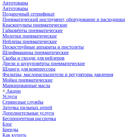
Автотовары
Автотовары
Подарочный сетрификат
Пневматический инструмент, оборудование и расходники
Краскопульты пневматические
Гайковёрты пневматические
Молотки пневматические
Нейлеры пневматические
Пескоструйные аппараты и пистолеты
Шлифмашины пневматические
Скобы и гвозди для нейлеров
Дрели и шуруповёрты пневматические
Шланги для компрессора
Фильтры, маслораспылители и регуляторы давления
Мойки пневматические
Маркированные масла
Акции
Услуги
Сервисные службы
Заточка пильных цепей
Дополнительные услуги
Беспроцентная рассрочка
Блог
Бренды
Как купить