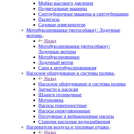
Мойки высокого давления
Подметальные машины
Снегоуборочные машины и снегоуборщики
Пылесосы
Садовые измельчители
Мотобуксировщики (мотособаки) / Лодочные
моторы
Назад
Мотобуксировщики (мотособаки) /
Лодочные моторы
Мотобуксировщики
Лодочный мотор
Сани к мотобуксировщикам
Насосное оборудование и системы полива
Назад
Насосное оборудование и системы полива
Запчасти к насосам
Шланги поливочные
Мотопомпы
Насосы поверхностные
Насосы циркуляционные
Погружные и вибрационные насосы
Станции насосные водоснабжения
Нагреватели воздуха и тепловые пушки
Назад