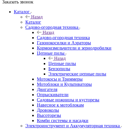
Заказать звонок
Каталог
Назад
Каталог
Садово-огородная техника
Назад
Садово-огородная техника
Газонокосилки и Аэраторы
Кормоизмельчители и зернодробилки
Цепные пилы
Назад
Цепные пилы
Бензопилы
Электрические цепные пилы
Мотокосы и Триммеры
Мотоблоки и Культиваторы
Двигателя
Опрыскиватели
Садовые ножницы и кусторезы
Навесное к мотоблокам
Дровоколы
Высоторезы
Комби системы и насадки
Электроинструмент и Аккумуляторная техника