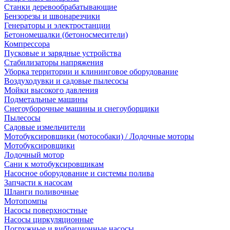
Станки деревообрабатывающие
Бензорезы и швонарезчики
Генераторы и электростанции
Бетономешалки (бетоносмесители)
Компрессора
Пусковые и зарядные устройства
Стабилизаторы напряжения
Уборка территории и клининговое оборудование
Воздуходувки и садовые пылесосы
Мойки высокого давления
Подметальные машины
Снегоуборочные машины и снегоуборщики
Пылесосы
Садовые измельчители
Мотобуксировщики (мотособаки) / Лодочные моторы
Мотобуксировщики
Лодочный мотор
Сани к мотобуксировщикам
Насосное оборудование и системы полива
Запчасти к насосам
Шланги поливочные
Мотопомпы
Насосы поверхностные
Насосы циркуляционные
Погружные и вибрационные насосы