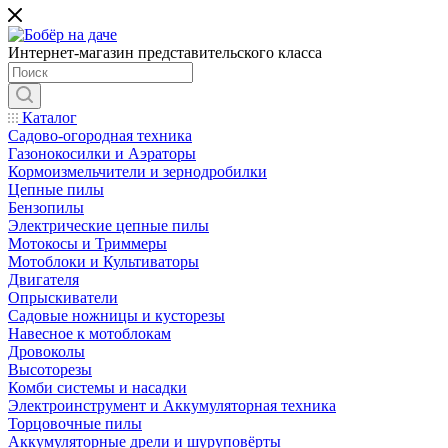
Интернет-магазин представительского класса
Каталог
Садово-огородная техника
Газонокосилки и Аэраторы
Кормоизмельчители и зернодробилки
Цепные пилы
Бензопилы
Электрические цепные пилы
Мотокосы и Триммеры
Мотоблоки и Культиваторы
Двигателя
Опрыскиватели
Садовые ножницы и кусторезы
Навесное к мотоблокам
Дровоколы
Высоторезы
Комби системы и насадки
Электроинструмент и Аккумуляторная техника
Торцовочные пилы
Аккумуляторные дрели и шуруповёрты