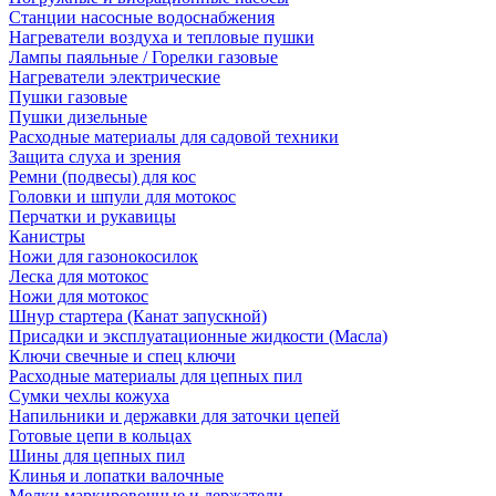
Станции насосные водоснабжения
Нагреватели воздуха и тепловые пушки
Лампы паяльные / Горелки газовые
Нагреватели электрические
Пушки газовые
Пушки дизельные
Расходные материалы для садовой техники
Защита слуха и зрения
Ремни (подвесы) для кос
Головки и шпули для мотокос
Перчатки и рукавицы
Канистры
Ножи для газонокосилок
Леска для мотокос
Ножи для мотокос
Шнур стартера (Канат запускной)
Присадки и эксплуатационные жидкости (Масла)
Ключи свечные и спец ключи
Расходные материалы для цепных пил
Сумки чехлы кожуха
Напильники и державки для заточки цепей
Готовые цепи в кольцах
Шины для цепных пил
Клинья и лопатки валочные
Мелки маркировочные и держатели