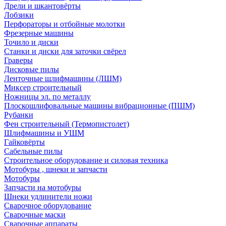
Дрели и шкантовёрты
Лобзики
Перфораторы и отбойные молотки
Фрезерные машины
Точило и диски
Станки и диски для заточки свёрел
Граверы
Дисковые пилы
Ленточные шлифмашины (ЛШМ)
Миксер строительный
Ножницы эл. по металлу
Плоскошлифовальные машины вибрационные (ПШМ)
Рубанки
Фен строительный (Термопистолет)
Шлифмашины и УШМ
Гайковёрты
Сабельные пилы
Строительное оборудование и силовая техника
Мотобуры , шнеки и запчасти
Мотобуры
Запчасти на мотобуры
Шнеки удлинители ножи
Сварочное оборудование
Сварочные маски
Сварочные аппараты