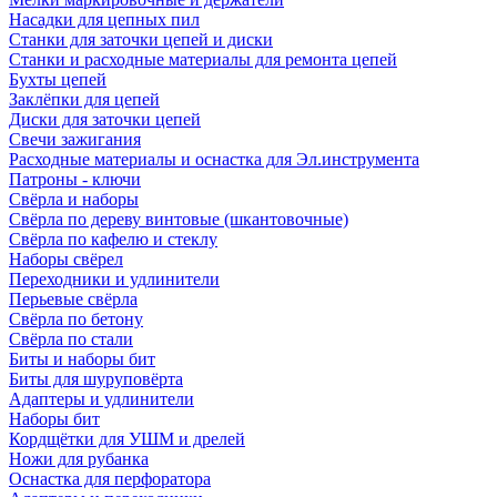
Насадки для цепных пил
Станки для заточки цепей и диски
Станки и расходные материалы для ремонта цепей
Бухты цепей
Заклёпки для цепей
Диски для заточки цепей
Свечи зажигания
Расходные материалы и оснастка для Эл.инструмента
Патроны - ключи
Свёрла и наборы
Свёрла по дереву винтовые (шкантовочные)
Свёрла по кафелю и стеклу
Наборы свёрел
Переходники и удлинители
Перьевые свёрла
Свёрла по бетону
Свёрла по стали
Биты и наборы бит
Биты для шуруповёрта
Адаптеры и удлинители
Наборы бит
Кордщётки для УШМ и дрелей
Ножи для рубанка
Оснастка для перфоратора