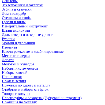
Секаторы
Заклёпочники и заклёпки
Зубила и стамески
Лом-гвоздодёр
Степлеры и скобы
Грабли и вилы
Измерительный инструмент
Штангенциркули
Дальномеры и лазерные уровни
Рулетки
Уровни и угольники
Изолента
Ключи рожковые и комбинированные
Метчики и лерки
Лопаты
Молотки и кувалды
Наборы инструментов
Наборы ключей
Напильники
Ножи и лезвия
Ножовки по дереву и металлу
Отвёртки и наборы отвёрток
Топоры и колуны
Плоскогубцы и бокорезы (Губцевый инструмент)
Ножницы по металлу