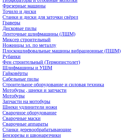
Перфораторы и отбойные молотки
Фрезерные машины
Точило и диски
Станки и диски для заточки свёрел
Граверы
Дисковые пилы
Ленточные шлифмашины (ЛШМ)
Миксер строительный
Ножницы эл. по металлу
Плоскошлифовальные машины вибрационные (ПШМ)
Рубанки
Фен строительный (Термопистолет)
Шлифмашины и УШМ
Гайковёрты
Сабельные пилы
Строительное оборудование и силовая техника
Мотобуры , шнеки и запчасти
Мотобуры
Запчасти на мотобуры
Шнеки удлинители ножи
Сварочное оборудование
Сварочные маски
Сварочные аппараты
Станки деревообрабатывающие
Бензорезы и швонарезчики