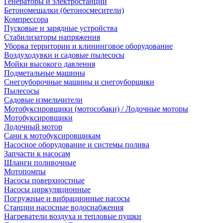
Генераторы и электростанции
Бетономешалки (бетоносмесители)
Компрессора
Пусковые и зарядные устройства
Стабилизаторы напряжения
Уборка территории и клининговое оборудование
Воздуходувки и садовые пылесосы
Мойки высокого давления
Подметальные машины
Снегоуборочные машины и снегоуборщики
Пылесосы
Садовые измельчители
Мотобуксировщики (мотособаки) / Лодочные моторы
Мотобуксировщики
Лодочный мотор
Сани к мотобуксировщикам
Насосное оборудование и системы полива
Запчасти к насосам
Шланги поливочные
Мотопомпы
Насосы поверхностные
Насосы циркуляционные
Погружные и вибрационные насосы
Станции насосные водоснабжения
Нагреватели воздуха и тепловые пушки