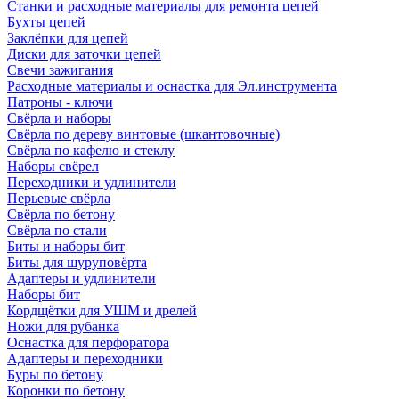
Станки и расходные материалы для ремонта цепей
Бухты цепей
Заклёпки для цепей
Диски для заточки цепей
Свечи зажигания
Расходные материалы и оснастка для Эл.инструмента
Патроны - ключи
Свёрла и наборы
Свёрла по дереву винтовые (шкантовочные)
Свёрла по кафелю и стеклу
Наборы свёрел
Переходники и удлинители
Перьевые свёрла
Свёрла по бетону
Свёрла по стали
Биты и наборы бит
Биты для шуруповёрта
Адаптеры и удлинители
Наборы бит
Кордщётки для УШМ и дрелей
Ножи для рубанка
Оснастка для перфоратора
Адаптеры и переходники
Буры по бетону
Коронки по бетону