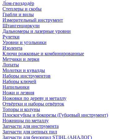
Лом-гвоздодёр
Степлеры и скобы
Грабли и вилы
Измерительный инструмент
Штангенциркули
Дальномеры и лазерные уровни
Рулетки
Уровни и угольники
Изолента
Ключи рожковые и комбинированные
Метчики и лерки
Лопаты
Молотки и кувалды
Наборы инструментов
Наборы ключей
Напильники
Ножи и лезвия
Ножовки по дереву и металлу
Отвёртки и наборы отвёрток
Топоры и колуны
Плоскогубцы и бокорезы (Губцевый инструмент)
Ножницы по металлу
Запчасти для инструмента
Запчасти для цепных пил
Запчасти для бензопил STIHL (АНАЛОГ)