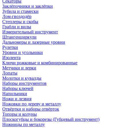
Секаторы
Заклёпочники и заклёпки
Зубила и стамески
Лом-гвоздодёр
Степлеры и скобы
Грабли и вилы
Измерительный инструмент
Штангенциркули
Дальномеры и лазерные уровни
Рулетки
Уровни и угольники
Изолента
Ключи рожковые и комбинированные
Метчики и лерки
Лопаты
Молотки и кувалды
Наборы инструментов
Наборы ключей
Напильники
Ножи и лезвия
Ножовки по дереву и металлу
Отвёртки и наборы отвёрток
Топоры и колуны
Плоскогубцы и бокорезы (Губцевый инструмент)
Ножницы по металлу