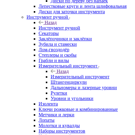
Диски по дереву без напаек
Лепестковые круги и лента шлифовальная
Диски для заточки инструмента
Инструмент ручной
Назад
Инструмент ручной
Секаторы
Заклёпочники и заклёпки
Зубила и стамески
Лом-гвоздодёр
Степлеры и скобы
Грабли и вилы
Измерительный инструмент
Назад
Измерительный инструмент
Штангенциркули
Дальномеры и лазерные уровни
Рулетки
Уровни и угольники
Изолента
Ключи рожковые и комбинированные
Метчики и лерки
Лопаты
Молотки и кувалды
Наборы инструментов