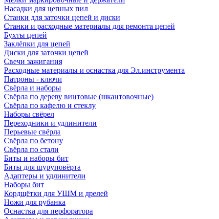
Насадки для цепных пил
Станки для заточки цепей и диски
Станки и расходные материалы для ремонта цепей
Бухты цепей
Заклёпки для цепей
Диски для заточки цепей
Свечи зажигания
Расходные материалы и оснастка для Эл.инструмента
Патроны - ключи
Свёрла и наборы
Свёрла по дереву винтовые (шкантовочные)
Свёрла по кафелю и стеклу
Наборы свёрел
Переходники и удлинители
Перьевые свёрла
Свёрла по бетону
Свёрла по стали
Биты и наборы бит
Биты для шуруповёрта
Адаптеры и удлинители
Наборы бит
Кордщётки для УШМ и дрелей
Ножи для рубанка
Оснастка для перфоратора