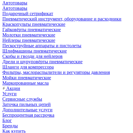
Автотовары
Автотовары
Подарочный сетрификат
Пневматический инструмент, оборудование и расходники
Краскопульты пневматические
Гайковёрты пневматические
Молотки пневматические
Нейлеры пневматические
Пескоструйные аппараты и пистолеты
Шлифмашины пневматические
Скобы и гвозди для нейлеров
Дрели и шуруповёрты пневматические
Шланги для компрессора
Фильтры, маслораспылители и регуляторы давления
Мойки пневматические
Маркированные масла
Акции
Услуги
Сервисные службы
Заточка пильных цепей
Дополнительные услуги
Беспроцентная рассрочка
Блог
Бренды
Как купить