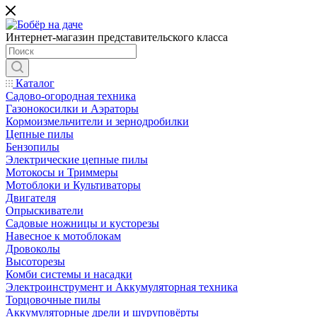
Интернет-магазин представительского класса
Каталог
Садово-огородная техника
Газонокосилки и Аэраторы
Кормоизмельчители и зернодробилки
Цепные пилы
Бензопилы
Электрические цепные пилы
Мотокосы и Триммеры
Мотоблоки и Культиваторы
Двигателя
Опрыскиватели
Садовые ножницы и кусторезы
Навесное к мотоблокам
Дровоколы
Высоторезы
Комби системы и насадки
Электроинструмент и Аккумуляторная техника
Торцовочные пилы
Аккумуляторные дрели и шуруповёрты