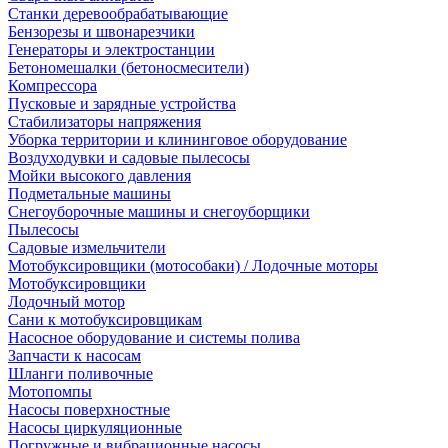
Станки деревообрабатывающие
Бензорезы и швонарезчики
Генераторы и электростанции
Бетономешалки (бетоносмесители)
Компрессора
Пусковые и зарядные устройства
Стабилизаторы напряжения
Уборка территории и клининговое оборудование
Воздуходувки и садовые пылесосы
Мойки высокого давления
Подметальные машины
Снегоуборочные машины и снегоуборщики
Пылесосы
Садовые измельчители
Мотобуксировщики (мотособаки) / Лодочные моторы
Мотобуксировщики
Лодочный мотор
Сани к мотобуксировщикам
Насосное оборудование и системы полива
Запчасти к насосам
Шланги поливочные
Мотопомпы
Насосы поверхностные
Насосы циркуляционные
Погружные и вибрационные насосы