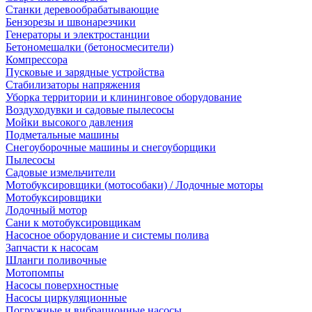
Станки деревообрабатывающие
Бензорезы и швонарезчики
Генераторы и электростанции
Бетономешалки (бетоносмесители)
Компрессора
Пусковые и зарядные устройства
Стабилизаторы напряжения
Уборка территории и клининговое оборудование
Воздуходувки и садовые пылесосы
Мойки высокого давления
Подметальные машины
Снегоуборочные машины и снегоуборщики
Пылесосы
Садовые измельчители
Мотобуксировщики (мотособаки) / Лодочные моторы
Мотобуксировщики
Лодочный мотор
Сани к мотобуксировщикам
Насосное оборудование и системы полива
Запчасти к насосам
Шланги поливочные
Мотопомпы
Насосы поверхностные
Насосы циркуляционные
Погружные и вибрационные насосы