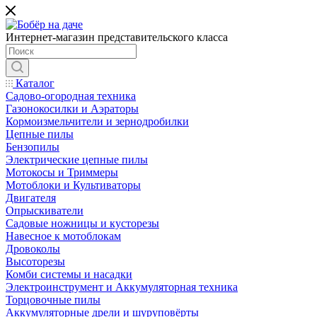
Интернет-магазин представительского класса
Каталог
Садово-огородная техника
Газонокосилки и Аэраторы
Кормоизмельчители и зернодробилки
Цепные пилы
Бензопилы
Электрические цепные пилы
Мотокосы и Триммеры
Мотоблоки и Культиваторы
Двигателя
Опрыскиватели
Садовые ножницы и кусторезы
Навесное к мотоблокам
Дровоколы
Высоторезы
Комби системы и насадки
Электроинструмент и Аккумуляторная техника
Торцовочные пилы
Аккумуляторные дрели и шуруповёрты