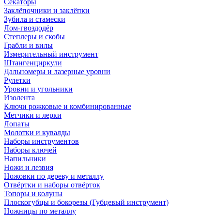
Секаторы
Заклёпочники и заклёпки
Зубила и стамески
Лом-гвоздодёр
Степлеры и скобы
Грабли и вилы
Измерительный инструмент
Штангенциркули
Дальномеры и лазерные уровни
Рулетки
Уровни и угольники
Изолента
Ключи рожковые и комбинированные
Метчики и лерки
Лопаты
Молотки и кувалды
Наборы инструментов
Наборы ключей
Напильники
Ножи и лезвия
Ножовки по дереву и металлу
Отвёртки и наборы отвёрток
Топоры и колуны
Плоскогубцы и бокорезы (Губцевый инструмент)
Ножницы по металлу