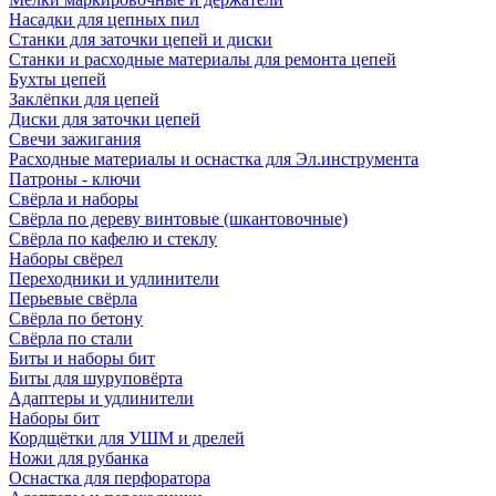
Насадки для цепных пил
Станки для заточки цепей и диски
Станки и расходные материалы для ремонта цепей
Бухты цепей
Заклёпки для цепей
Диски для заточки цепей
Свечи зажигания
Расходные материалы и оснастка для Эл.инструмента
Патроны - ключи
Свёрла и наборы
Свёрла по дереву винтовые (шкантовочные)
Свёрла по кафелю и стеклу
Наборы свёрел
Переходники и удлинители
Перьевые свёрла
Свёрла по бетону
Свёрла по стали
Биты и наборы бит
Биты для шуруповёрта
Адаптеры и удлинители
Наборы бит
Кордщётки для УШМ и дрелей
Ножи для рубанка
Оснастка для перфоратора