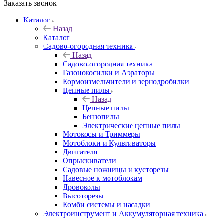
Заказать звонок
Каталог
Назад
Каталог
Садово-огородная техника
Назад
Садово-огородная техника
Газонокосилки и Аэраторы
Кормоизмельчители и зернодробилки
Цепные пилы
Назад
Цепные пилы
Бензопилы
Электрические цепные пилы
Мотокосы и Триммеры
Мотоблоки и Культиваторы
Двигателя
Опрыскиватели
Садовые ножницы и кусторезы
Навесное к мотоблокам
Дровоколы
Высоторезы
Комби системы и насадки
Электроинструмент и Аккумуляторная техника