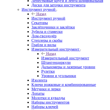
Лепестковые круги и лента шлифовальная
Диски для заточки инструмента
Инструмент ручной
Назад
Инструмент ручной
Секаторы
Заклёпочники и заклёпки
Зубила и стамески
Лом-гвоздодёр
Степлеры и скобы
Грабли и вилы
Измерительный инструмент
Назад
Измерительный инструмент
Штангенциркули
Дальномеры и лазерные уровни
Рулетки
Уровни и угольники
Изолента
Ключи рожковые и комбинированные
Метчики и лерки
Лопаты
Молотки и кувалды
Наборы инструментов
Наборы ключей