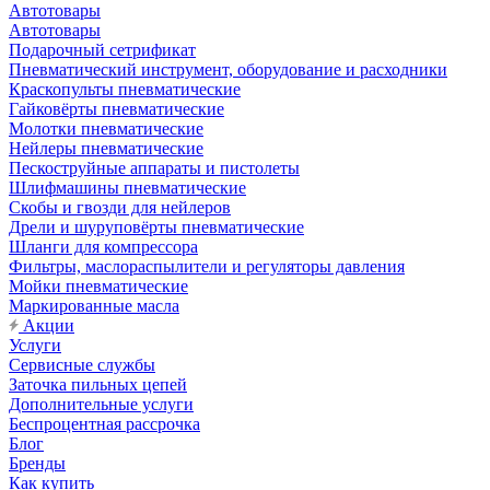
Автотовары
Автотовары
Подарочный сетрификат
Пневматический инструмент, оборудование и расходники
Краскопульты пневматические
Гайковёрты пневматические
Молотки пневматические
Нейлеры пневматические
Пескоструйные аппараты и пистолеты
Шлифмашины пневматические
Скобы и гвозди для нейлеров
Дрели и шуруповёрты пневматические
Шланги для компрессора
Фильтры, маслораспылители и регуляторы давления
Мойки пневматические
Маркированные масла
Акции
Услуги
Сервисные службы
Заточка пильных цепей
Дополнительные услуги
Беспроцентная рассрочка
Блог
Бренды
Как купить