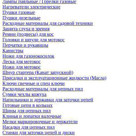
Лампы паяльные / Горелки газовые
Нагреватели электрические
Пушки газовые
Пушки дизельные
Расходные материалы для садовой техники
Защита слуха и зрения
Ремни (подвесы) для кос
Головки и шпули для мотокос
Перчатки и рукавицы
Канистры
Ножи для газонокосилок
Леска для мотокос
Ножи для мотокос
Шнур стартера (Канат запускной)
Присадки и эксплуатационные жидкости (Масла)
Ключи свечные и спец ключи
Расходные материалы для цепных пил
Сумки чехлы кожуха
Напильники и державки для заточки цепей
Готовые цепи в кольцах
Шины для цепных пил
Клинья и лопатки валочные
Мелки маркировочные и держатели
Насадки для цепных пил
Станки для заточки цепей и диски