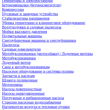
Генераторы и электростанции
Бетономешалки (бетоносмесители)
Компрессора
Пусковые и зарядные устройства
Стабилизаторы напряжения
Уборка территории и клининговое оборудование
Воздуходувки и садовые пылесосы
Мойки высокого давления
Подметальные машины
Снегоуборочные машины и снегоуборщики
Пылесосы
Садовые измельчители
Мотобуксировщики (мотособаки) / Лодочные моторы
Мотобуксировщики
Лодочный мотор
Сани к мотобуксировщикам
Насосное оборудование и системы полива
Запчасти к насосам
Шланги поливочные
Мотопомпы
Насосы поверхностные
Насосы циркуляционные
Погружные и вибрационные насосы
Станции насосные водоснабжения
Нагреватели воздуха и тепловые пушки