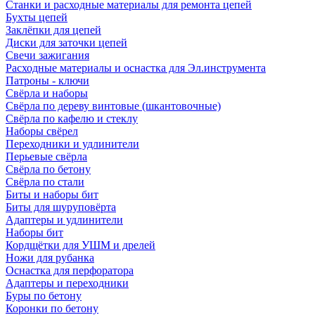
Станки и расходные материалы для ремонта цепей
Бухты цепей
Заклёпки для цепей
Диски для заточки цепей
Свечи зажигания
Расходные материалы и оснастка для Эл.инструмента
Патроны - ключи
Свёрла и наборы
Свёрла по дереву винтовые (шкантовочные)
Свёрла по кафелю и стеклу
Наборы свёрел
Переходники и удлинители
Перьевые свёрла
Свёрла по бетону
Свёрла по стали
Биты и наборы бит
Биты для шуруповёрта
Адаптеры и удлинители
Наборы бит
Кордщётки для УШМ и дрелей
Ножи для рубанка
Оснастка для перфоратора
Адаптеры и переходники
Буры по бетону
Коронки по бетону