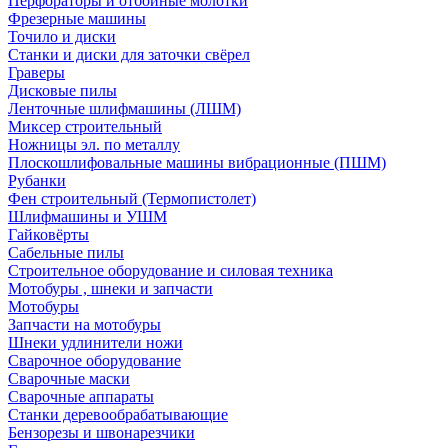
Перфораторы и отбойные молотки
Фрезерные машины
Точило и диски
Станки и диски для заточки свёрел
Граверы
Дисковые пилы
Ленточные шлифмашины (ЛШМ)
Миксер строительный
Ножницы эл. по металлу
Плоскошлифовальные машины вибрационные (ПШМ)
Рубанки
Фен строительный (Термопистолет)
Шлифмашины и УШМ
Гайковёрты
Сабельные пилы
Строительное оборудование и силовая техника
Мотобуры , шнеки и запчасти
Мотобуры
Запчасти на мотобуры
Шнеки удлинители ножи
Сварочное оборудование
Сварочные маски
Сварочные аппараты
Станки деревообрабатывающие
Бензорезы и швонарезчики