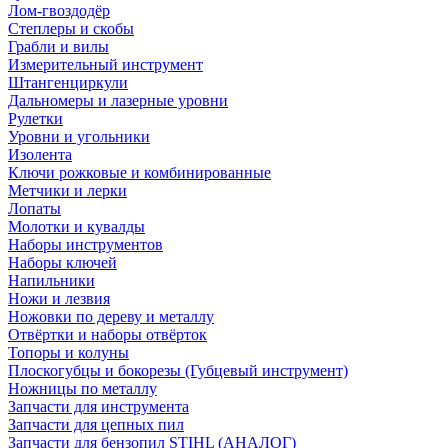
Лом-гвоздодёр
Степлеры и скобы
Грабли и вилы
Измерительный инструмент
Штангенциркули
Дальномеры и лазерные уровни
Рулетки
Уровни и угольники
Изолента
Ключи рожковые и комбинированные
Метчики и лерки
Лопаты
Молотки и кувалды
Наборы инструментов
Наборы ключей
Напильники
Ножи и лезвия
Ножовки по дереву и металлу
Отвёртки и наборы отвёрток
Топоры и колуны
Плоскогубцы и бокорезы (Губцевый инструмент)
Ножницы по металлу
Запчасти для инструмента
Запчасти для цепных пил
Запчасти для бензопил STIHL (АНАЛОГ)