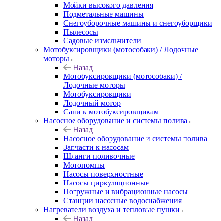
Мойки высокого давления
Подметальные машины
Снегоуборочные машины и снегоуборщики
Пылесосы
Садовые измельчители
Мотобуксировщики (мотособаки) / Лодочные
моторы
Назад
Мотобуксировщики (мотособаки) /
Лодочные моторы
Мотобуксировщики
Лодочный мотор
Сани к мотобуксировщикам
Насосное оборудование и системы полива
Назад
Насосное оборудование и системы полива
Запчасти к насосам
Шланги поливочные
Мотопомпы
Насосы поверхностные
Насосы циркуляционные
Погружные и вибрационные насосы
Станции насосные водоснабжения
Нагреватели воздуха и тепловые пушки
Назад