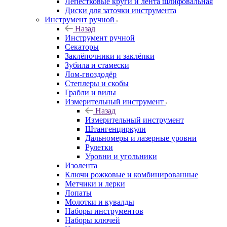
Лепестковые круги и лента шлифовальная
Диски для заточки инструмента
Инструмент ручной
Назад
Инструмент ручной
Секаторы
Заклёпочники и заклёпки
Зубила и стамески
Лом-гвоздодёр
Степлеры и скобы
Грабли и вилы
Измерительный инструмент
Назад
Измерительный инструмент
Штангенциркули
Дальномеры и лазерные уровни
Рулетки
Уровни и угольники
Изолента
Ключи рожковые и комбинированные
Метчики и лерки
Лопаты
Молотки и кувалды
Наборы инструментов
Наборы ключей