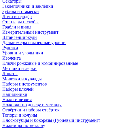
Секаторы
Заклёпочники и заклёпки
Зубила и стамески
Лом-гвоздодёр
Степлеры и скобы
Грабли и вилы
Измерительный инструмент
Штангенциркули
Дальномеры и лазерные уровни
Рулетки
Уровни и угольники
Изолента
Ключи рожковые и комбинированные
Метчики и лерки
Лопаты
Молотки и кувалды
Наборы инструментов
Наборы ключей
Напильники
Ножи и лезвия
Ножовки по дереву и металлу
Отвёртки и наборы отвёрток
Топоры и колуны
Плоскогубцы и бокорезы (Губцевый инструмент)
Ножницы по металлу