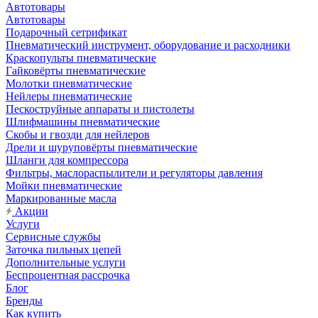
Автотовары
Автотовары
Подарочный сетрификат
Пневматический инструмент, оборудование и расходники
Краскопульты пневматические
Гайковёрты пневматические
Молотки пневматические
Нейлеры пневматические
Пескоструйные аппараты и пистолеты
Шлифмашины пневматические
Скобы и гвозди для нейлеров
Дрели и шуруповёрты пневматические
Шланги для компрессора
Фильтры, маслораспылители и регуляторы давления
Мойки пневматические
Маркированные масла
Акции
Услуги
Сервисные службы
Заточка пильных цепей
Дополнительные услуги
Беспроцентная рассрочка
Блог
Бренды
Как купить