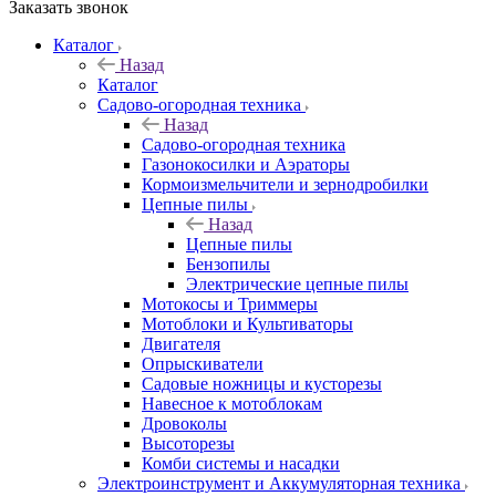
Заказать звонок
Каталог
Назад
Каталог
Садово-огородная техника
Назад
Садово-огородная техника
Газонокосилки и Аэраторы
Кормоизмельчители и зернодробилки
Цепные пилы
Назад
Цепные пилы
Бензопилы
Электрические цепные пилы
Мотокосы и Триммеры
Мотоблоки и Культиваторы
Двигателя
Опрыскиватели
Садовые ножницы и кусторезы
Навесное к мотоблокам
Дровоколы
Высоторезы
Комби системы и насадки
Электроинструмент и Аккумуляторная техника