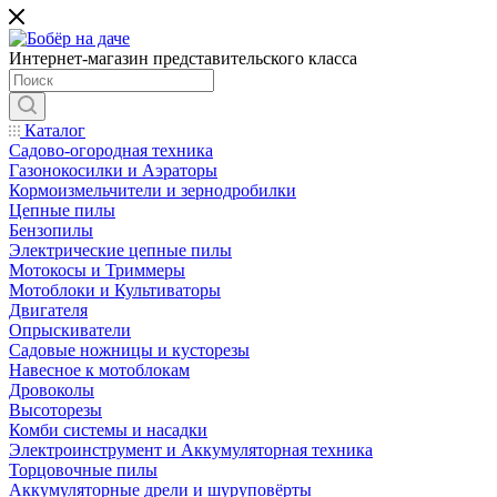
Интернет-магазин представительского класса
Каталог
Садово-огородная техника
Газонокосилки и Аэраторы
Кормоизмельчители и зернодробилки
Цепные пилы
Бензопилы
Электрические цепные пилы
Мотокосы и Триммеры
Мотоблоки и Культиваторы
Двигателя
Опрыскиватели
Садовые ножницы и кусторезы
Навесное к мотоблокам
Дровоколы
Высоторезы
Комби системы и насадки
Электроинструмент и Аккумуляторная техника
Торцовочные пилы
Аккумуляторные дрели и шуруповёрты