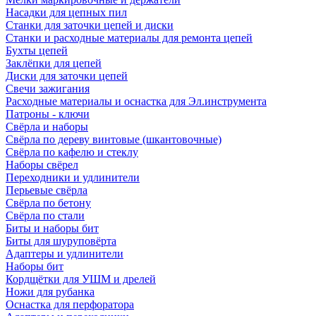
Насадки для цепных пил
Станки для заточки цепей и диски
Станки и расходные материалы для ремонта цепей
Бухты цепей
Заклёпки для цепей
Диски для заточки цепей
Свечи зажигания
Расходные материалы и оснастка для Эл.инструмента
Патроны - ключи
Свёрла и наборы
Свёрла по дереву винтовые (шкантовочные)
Свёрла по кафелю и стеклу
Наборы свёрел
Переходники и удлинители
Перьевые свёрла
Свёрла по бетону
Свёрла по стали
Биты и наборы бит
Биты для шуруповёрта
Адаптеры и удлинители
Наборы бит
Кордщётки для УШМ и дрелей
Ножи для рубанка
Оснастка для перфоратора