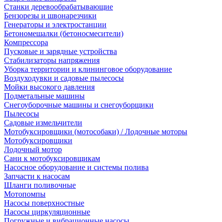
Станки деревообрабатывающие
Бензорезы и швонарезчики
Генераторы и электростанции
Бетономешалки (бетоносмесители)
Компрессора
Пусковые и зарядные устройства
Стабилизаторы напряжения
Уборка территории и клининговое оборудование
Воздуходувки и садовые пылесосы
Мойки высокого давления
Подметальные машины
Снегоуборочные машины и снегоуборщики
Пылесосы
Садовые измельчители
Мотобуксировщики (мотособаки) / Лодочные моторы
Мотобуксировщики
Лодочный мотор
Сани к мотобуксировщикам
Насосное оборудование и системы полива
Запчасти к насосам
Шланги поливочные
Мотопомпы
Насосы поверхностные
Насосы циркуляционные
Погружные и вибрационные насосы