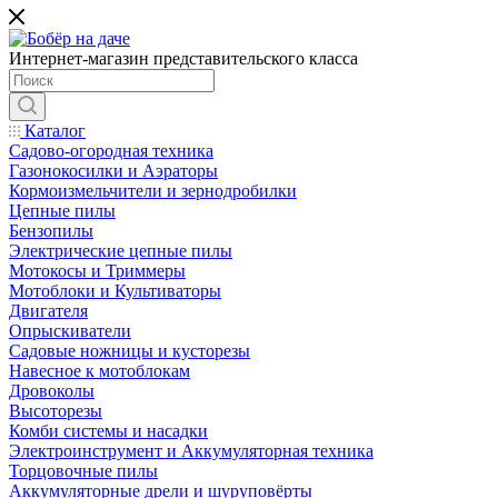
Интернет-магазин представительского класса
Каталог
Садово-огородная техника
Газонокосилки и Аэраторы
Кормоизмельчители и зернодробилки
Цепные пилы
Бензопилы
Электрические цепные пилы
Мотокосы и Триммеры
Мотоблоки и Культиваторы
Двигателя
Опрыскиватели
Садовые ножницы и кусторезы
Навесное к мотоблокам
Дровоколы
Высоторезы
Комби системы и насадки
Электроинструмент и Аккумуляторная техника
Торцовочные пилы
Аккумуляторные дрели и шуруповёрты