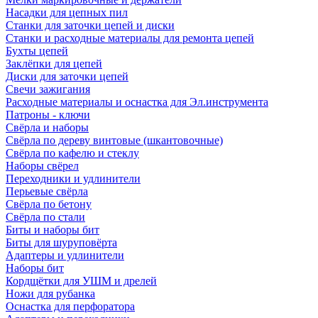
Насадки для цепных пил
Станки для заточки цепей и диски
Станки и расходные материалы для ремонта цепей
Бухты цепей
Заклёпки для цепей
Диски для заточки цепей
Свечи зажигания
Расходные материалы и оснастка для Эл.инструмента
Патроны - ключи
Свёрла и наборы
Свёрла по дереву винтовые (шкантовочные)
Свёрла по кафелю и стеклу
Наборы свёрел
Переходники и удлинители
Перьевые свёрла
Свёрла по бетону
Свёрла по стали
Биты и наборы бит
Биты для шуруповёрта
Адаптеры и удлинители
Наборы бит
Кордщётки для УШМ и дрелей
Ножи для рубанка
Оснастка для перфоратора