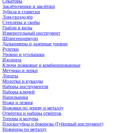
Секаторы
Заклёпочники и заклёпки
Зубила и стамески
Лом-гвоздодёр
Степлеры и скобы
Грабли и вилы
Измерительный инструмент
Штангенциркули
Дальномеры и лазерные уровни
Рулетки
Уровни и угольники
Изолента
Ключи рожковые и комбинированные
Метчики и лерки
Лопаты
Молотки и кувалды
Наборы инструментов
Наборы ключей
Напильники
Ножи и лезвия
Ножовки по дереву и металлу
Отвёртки и наборы отвёрток
Топоры и колуны
Плоскогубцы и бокорезы (Губцевый инструмент)
Ножницы по металлу