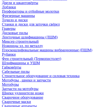
Дрели и шкантовёрты
Лобзики
Перфораторы и отбойные молотки
Фрезерные машины
Точило и диски
Станки и диски для заточки свёрел
Граверы
Дисковые пилы
Ленточные шлифмашины (ЛШМ)
Миксер строительный
Ножницы эл. по металлу
Плоскошлифовальные машины вибрационные (ПШМ)
Рубанки
Фен строительный (Термопистолет)
Шлифмашины и УШМ
Гайковёрты
Сабельные пилы
Строительное оборудование и силовая техника
Мотобуры , шнеки и запчасти
Мотобуры
Запчасти на мотобуры
Шнеки удлинители ножи
Сварочное оборудование
Сварочные маски
Сварочные аппараты