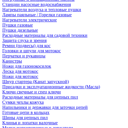
Станции насосные водоснабжения
Нагреватели воздуха и тепловые пушки
Лампы паяльные / Горелки газовые
Нагреватели электрические
Пушки газовые
Пушки дизельные
Расходные материалы для садовой техники
Защита слуха и зрения
Ремни (подвесы) для кос
Головки и шпули для мотокос
Перчатки и рукавицы
Канистры
Ножи для газонокосилок
Леска для мотокос
Ножи для мотокос
Шнур стартера (Канат запускной)
Присадки и эксплуатационные жидкости (Масла)
Ключи свечные и спец ключи
Расходные материалы для цепных пил
Сумки чехлы кожуха
Напильники и державки для заточки цепей
Готовые цепи в кольцах
Шины для цепных пил
Клинья и лопатки валочные
Мелки маркировочные и держатели