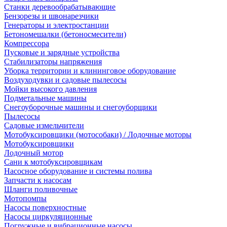
Станки деревообрабатывающие
Бензорезы и швонарезчики
Генераторы и электростанции
Бетономешалки (бетоносмесители)
Компрессора
Пусковые и зарядные устройства
Стабилизаторы напряжения
Уборка территории и клининговое оборудование
Воздуходувки и садовые пылесосы
Мойки высокого давления
Подметальные машины
Снегоуборочные машины и снегоуборщики
Пылесосы
Садовые измельчители
Мотобуксировщики (мотособаки) / Лодочные моторы
Мотобуксировщики
Лодочный мотор
Сани к мотобуксировщикам
Насосное оборудование и системы полива
Запчасти к насосам
Шланги поливочные
Мотопомпы
Насосы поверхностные
Насосы циркуляционные
Погружные и вибрационные насосы