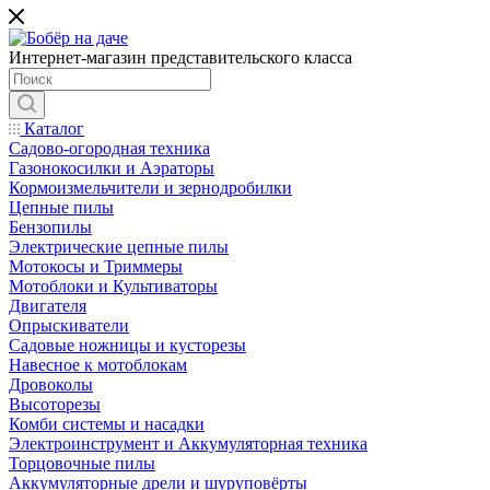
Интернет-магазин представительского класса
Каталог
Садово-огородная техника
Газонокосилки и Аэраторы
Кормоизмельчители и зернодробилки
Цепные пилы
Бензопилы
Электрические цепные пилы
Мотокосы и Триммеры
Мотоблоки и Культиваторы
Двигателя
Опрыскиватели
Садовые ножницы и кусторезы
Навесное к мотоблокам
Дровоколы
Высоторезы
Комби системы и насадки
Электроинструмент и Аккумуляторная техника
Торцовочные пилы
Аккумуляторные дрели и шуруповёрты