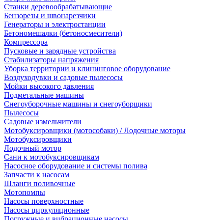
Станки деревообрабатывающие
Бензорезы и швонарезчики
Генераторы и электростанции
Бетономешалки (бетоносмесители)
Компрессора
Пусковые и зарядные устройства
Стабилизаторы напряжения
Уборка территории и клининговое оборудование
Воздуходувки и садовые пылесосы
Мойки высокого давления
Подметальные машины
Снегоуборочные машины и снегоуборщики
Пылесосы
Садовые измельчители
Мотобуксировщики (мотособаки) / Лодочные моторы
Мотобуксировщики
Лодочный мотор
Сани к мотобуксировщикам
Насосное оборудование и системы полива
Запчасти к насосам
Шланги поливочные
Мотопомпы
Насосы поверхностные
Насосы циркуляционные
Погружные и вибрационные насосы