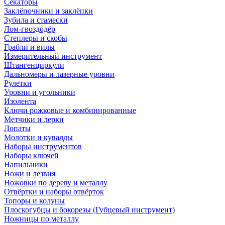
Секаторы
Заклёпочники и заклёпки
Зубила и стамески
Лом-гвоздодёр
Степлеры и скобы
Грабли и вилы
Измерительный инструмент
Штангенциркули
Дальномеры и лазерные уровни
Рулетки
Уровни и угольники
Изолента
Ключи рожковые и комбинированные
Метчики и лерки
Лопаты
Молотки и кувалды
Наборы инструментов
Наборы ключей
Напильники
Ножи и лезвия
Ножовки по дереву и металлу
Отвёртки и наборы отвёрток
Топоры и колуны
Плоскогубцы и бокорезы (Губцевый инструмент)
Ножницы по металлу