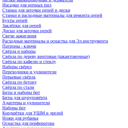
Насадки для цепных пил
Станки для заточки цепей и диски
Станки и расходные материалы для ремонта цепей
Бухты цепей
Заклёпки для цепей
Диски для заточки цепей
Свечи зажигания
Расходные материалы и оснастка для Эл.инструмента
Патроны - ключи
Свёрла и наборы
Свёрла по дереву винтовые (шкантовочные)
Свёрла по кафелю и стеклу
Наборы свёрел
Переходники и удлинители
Перьевые свёрла
Свёрла по бетону
Свёрла по стали
Биты и наборы бит
Биты для шуруповёрта
Адаптеры и удлинители
Наборы бит
Кордщётки для УШМ и дрелей
Ножи для рубанка
Оснастка для перфоратора