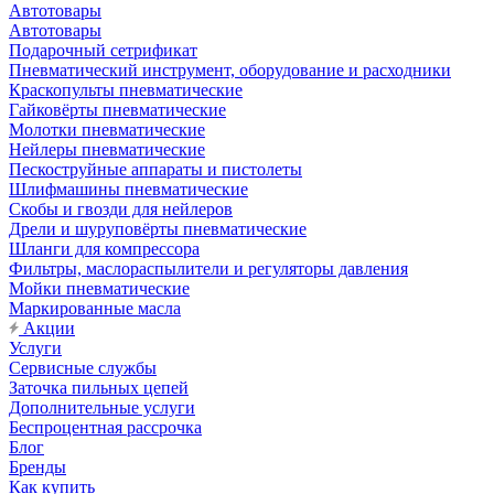
Автотовары
Автотовары
Подарочный сетрификат
Пневматический инструмент, оборудование и расходники
Краскопульты пневматические
Гайковёрты пневматические
Молотки пневматические
Нейлеры пневматические
Пескоструйные аппараты и пистолеты
Шлифмашины пневматические
Скобы и гвозди для нейлеров
Дрели и шуруповёрты пневматические
Шланги для компрессора
Фильтры, маслораспылители и регуляторы давления
Мойки пневматические
Маркированные масла
Акции
Услуги
Сервисные службы
Заточка пильных цепей
Дополнительные услуги
Беспроцентная рассрочка
Блог
Бренды
Как купить