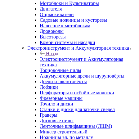
Мотоблоки и Культиваторы
Двигателя
Опрыскиватели
Садовые ножницы и кусторезы
Навесное к мотоблокам
Дровоколы
Высоторезы
Комби системы и насадки
Электроинструмент и Аккумуляторная техника
Назад
Электроинструмент и Аккумуляторная
техника
Торцовочные пилы
Аккумуляторные дрели и шуруповёрты
Дрели и шкантовёрты
Лобзики
Перфораторы и отбойные молотки
Фрезерные машины
Точило и диски
Станки и диски для заточки свёрел
Граверы
Дисковые пилы
Ленточные шлифмашины (ЛШМ)
Миксер строительный
Ножницы эл. по металлу