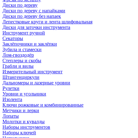
Диски по дереву
Диски по дереву с напайками
Диски по дереву без напаек
Лепестковые круги и лента шлифовальная
Диски для заточки инструмента
Инструмент ручной
Секаторы
Заклёпочники и заклёпки
Зубила и стамески
Лом-гвоздодёр
Степлеры и скобы
Грабли и вилы
Измерительный инструмент
Штангенциркули
Дальномеры и лазерные уровни
Рулетки
Уровни и угольники
Изолента
Ключи рожковые и комбинированные
Метчики и лерки
Лопаты
Молотки и кувалды
Наборы инструментов
Наборы ключей