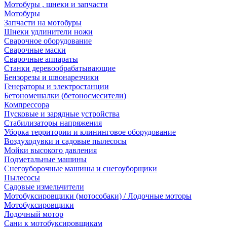
Мотобуры , шнеки и запчасти
Мотобуры
Запчасти на мотобуры
Шнеки удлинители ножи
Сварочное оборудование
Сварочные маски
Сварочные аппараты
Станки деревообрабатывающие
Бензорезы и швонарезчики
Генераторы и электростанции
Бетономешалки (бетоносмесители)
Компрессора
Пусковые и зарядные устройства
Стабилизаторы напряжения
Уборка территории и клининговое оборудование
Воздуходувки и садовые пылесосы
Мойки высокого давления
Подметальные машины
Снегоуборочные машины и снегоуборщики
Пылесосы
Садовые измельчители
Мотобуксировщики (мотособаки) / Лодочные моторы
Мотобуксировщики
Лодочный мотор
Сани к мотобуксировщикам