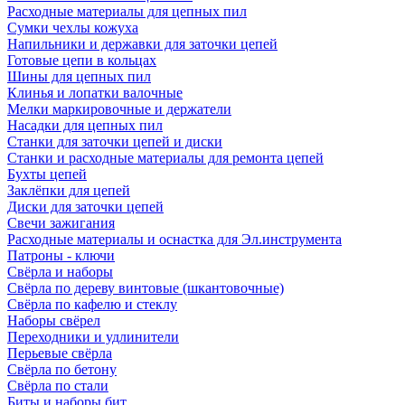
Расходные материалы для цепных пил
Сумки чехлы кожуха
Напильники и державки для заточки цепей
Готовые цепи в кольцах
Шины для цепных пил
Клинья и лопатки валочные
Мелки маркировочные и держатели
Насадки для цепных пил
Станки для заточки цепей и диски
Станки и расходные материалы для ремонта цепей
Бухты цепей
Заклёпки для цепей
Диски для заточки цепей
Свечи зажигания
Расходные материалы и оснастка для Эл.инструмента
Патроны - ключи
Свёрла и наборы
Свёрла по дереву винтовые (шкантовочные)
Свёрла по кафелю и стеклу
Наборы свёрел
Переходники и удлинители
Перьевые свёрла
Свёрла по бетону
Свёрла по стали
Биты и наборы бит