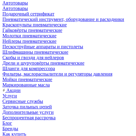
Автотовары
Автотовары
Подарочный сетрификат
Пневматический инструмент, оборудование и расходники
Краскопульты пневматические
Гайковёрты пневматические
Молотки пневматические
Нейлеры пневматические
Пескоструйные аппараты и пистолеты
Шлифмашины пневматические
Скобы и гвозди для нейлеров
Дрели и шуруповёрты пневматические
Шланги для компрессора
Фильтры, маслораспылители и регуляторы давления
Мойки пневматические
Маркированные масла
Акции
Услуги
Сервисные службы
Заточка пильных цепей
Дополнительные услуги
Беспроцентная рассрочка
Блог
Бренды
Как купить