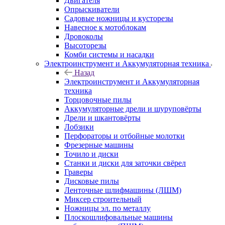
Двигателя
Опрыскиватели
Садовые ножницы и кусторезы
Навесное к мотоблокам
Дровоколы
Высоторезы
Комби системы и насадки
Электроинструмент и Аккумуляторная техника
Назад
Электроинструмент и Аккумуляторная
техника
Торцовочные пилы
Аккумуляторные дрели и шуруповёрты
Дрели и шкантовёрты
Лобзики
Перфораторы и отбойные молотки
Фрезерные машины
Точило и диски
Станки и диски для заточки свёрел
Граверы
Дисковые пилы
Ленточные шлифмашины (ЛШМ)
Миксер строительный
Ножницы эл. по металлу
Плоскошлифовальные машины