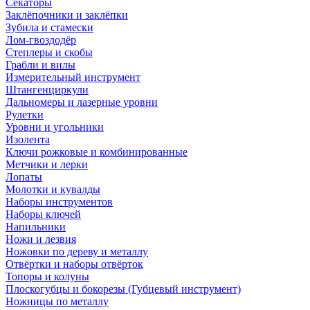
Секаторы
Заклёпочники и заклёпки
Зубила и стамески
Лом-гвоздодёр
Степлеры и скобы
Грабли и вилы
Измерительный инструмент
Штангенциркули
Дальномеры и лазерные уровни
Рулетки
Уровни и угольники
Изолента
Ключи рожковые и комбинированные
Метчики и лерки
Лопаты
Молотки и кувалды
Наборы инструментов
Наборы ключей
Напильники
Ножи и лезвия
Ножовки по дереву и металлу
Отвёртки и наборы отвёрток
Топоры и колуны
Плоскогубцы и бокорезы (Губцевый инструмент)
Ножницы по металлу