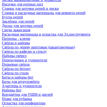
Насадки для цепных пил
Станки для заточки цепей и диски
Станки и расходные материалы для ремонта цепей
Бухты цепей
Заклёпки для цепей
Диски для заточки цепей
Свечи зажигания
Расходные материалы и оснастка для Эл.инструмента
Патроны - ключи
Свёрла и наборы
Свёрла по дереву винтовые (шкантовочные)
Свёрла по кафелю и стеклу
Наборы свёрел
Переходники и удлинители
Перьевые свёрла
Свёрла по бетону
Свёрла по стали
Биты и наборы бит
Биты для шуруповёрта
Адаптеры и удлинители
Наборы бит
Кордщётки для УШМ и дрелей
Ножи для рубанка
Оснастка для перфоратора