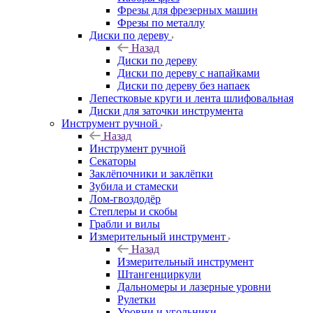
Фрезы для фрезерных машин
Фрезы по металлу
Диски по дереву
Назад
Диски по дереву
Диски по дереву с напайками
Диски по дереву без напаек
Лепестковые круги и лента шлифовальная
Диски для заточки инструмента
Инструмент ручной
Назад
Инструмент ручной
Секаторы
Заклёпочники и заклёпки
Зубила и стамески
Лом-гвоздодёр
Степлеры и скобы
Грабли и вилы
Измерительный инструмент
Назад
Измерительный инструмент
Штангенциркули
Дальномеры и лазерные уровни
Рулетки
Уровни и угольники