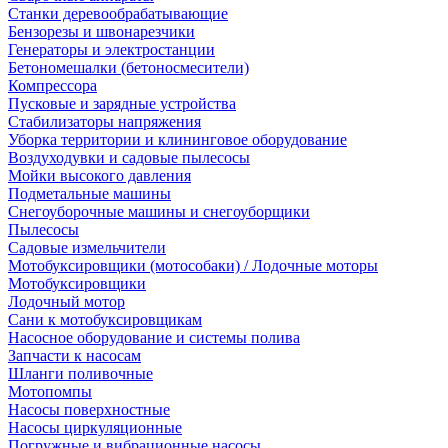
Станки деревообрабатывающие
Бензорезы и швонарезчики
Генераторы и электростанции
Бетономешалки (бетоносмесители)
Компрессора
Пусковые и зарядные устройства
Стабилизаторы напряжения
Уборка территории и клининговое оборудование
Воздуходувки и садовые пылесосы
Мойки высокого давления
Подметальные машины
Снегоуборочные машины и снегоуборщики
Пылесосы
Садовые измельчители
Мотобуксировщики (мотособаки) / Лодочные моторы
Мотобуксировщики
Лодочный мотор
Сани к мотобуксировщикам
Насосное оборудование и системы полива
Запчасти к насосам
Шланги поливочные
Мотопомпы
Насосы поверхностные
Насосы циркуляционные
Погружные и вибрационные насосы