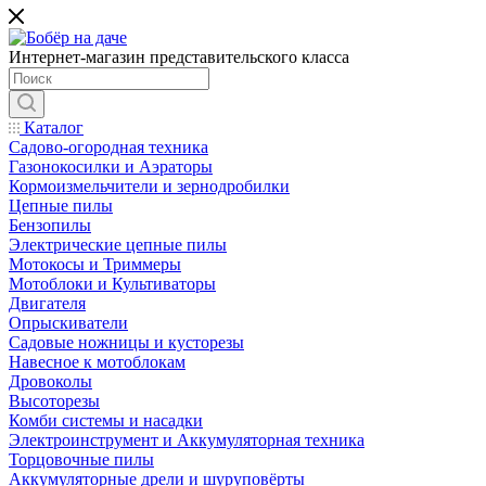
Интернет-магазин представительского класса
Каталог
Садово-огородная техника
Газонокосилки и Аэраторы
Кормоизмельчители и зернодробилки
Цепные пилы
Бензопилы
Электрические цепные пилы
Мотокосы и Триммеры
Мотоблоки и Культиваторы
Двигателя
Опрыскиватели
Садовые ножницы и кусторезы
Навесное к мотоблокам
Дровоколы
Высоторезы
Комби системы и насадки
Электроинструмент и Аккумуляторная техника
Торцовочные пилы
Аккумуляторные дрели и шуруповёрты