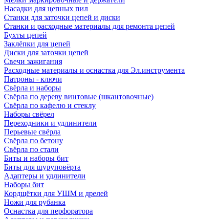
Насадки для цепных пил
Станки для заточки цепей и диски
Станки и расходные материалы для ремонта цепей
Бухты цепей
Заклёпки для цепей
Диски для заточки цепей
Свечи зажигания
Расходные материалы и оснастка для Эл.инструмента
Патроны - ключи
Свёрла и наборы
Свёрла по дереву винтовые (шкантовочные)
Свёрла по кафелю и стеклу
Наборы свёрел
Переходники и удлинители
Перьевые свёрла
Свёрла по бетону
Свёрла по стали
Биты и наборы бит
Биты для шуруповёрта
Адаптеры и удлинители
Наборы бит
Кордщётки для УШМ и дрелей
Ножи для рубанка
Оснастка для перфоратора