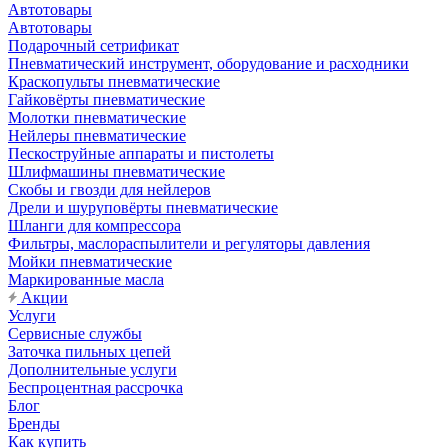
Автотовары
Автотовары
Подарочный сетрификат
Пневматический инструмент, оборудование и расходники
Краскопульты пневматические
Гайковёрты пневматические
Молотки пневматические
Нейлеры пневматические
Пескоструйные аппараты и пистолеты
Шлифмашины пневматические
Скобы и гвозди для нейлеров
Дрели и шуруповёрты пневматические
Шланги для компрессора
Фильтры, маслораспылители и регуляторы давления
Мойки пневматические
Маркированные масла
Акции
Услуги
Сервисные службы
Заточка пильных цепей
Дополнительные услуги
Беспроцентная рассрочка
Блог
Бренды
Как купить