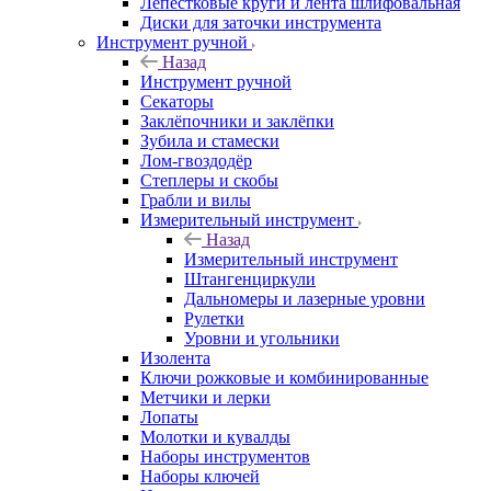
Лепестковые круги и лента шлифовальная
Диски для заточки инструмента
Инструмент ручной
Назад
Инструмент ручной
Секаторы
Заклёпочники и заклёпки
Зубила и стамески
Лом-гвоздодёр
Степлеры и скобы
Грабли и вилы
Измерительный инструмент
Назад
Измерительный инструмент
Штангенциркули
Дальномеры и лазерные уровни
Рулетки
Уровни и угольники
Изолента
Ключи рожковые и комбинированные
Метчики и лерки
Лопаты
Молотки и кувалды
Наборы инструментов
Наборы ключей