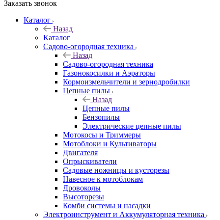
Заказать звонок
Каталог
Назад
Каталог
Садово-огородная техника
Назад
Садово-огородная техника
Газонокосилки и Аэраторы
Кормоизмельчители и зернодробилки
Цепные пилы
Назад
Цепные пилы
Бензопилы
Электрические цепные пилы
Мотокосы и Триммеры
Мотоблоки и Культиваторы
Двигателя
Опрыскиватели
Садовые ножницы и кусторезы
Навесное к мотоблокам
Дровоколы
Высоторезы
Комби системы и насадки
Электроинструмент и Аккумуляторная техника