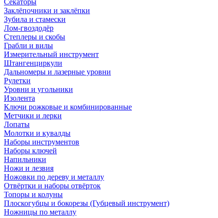
Секаторы
Заклёпочники и заклёпки
Зубила и стамески
Лом-гвоздодёр
Степлеры и скобы
Грабли и вилы
Измерительный инструмент
Штангенциркули
Дальномеры и лазерные уровни
Рулетки
Уровни и угольники
Изолента
Ключи рожковые и комбинированные
Метчики и лерки
Лопаты
Молотки и кувалды
Наборы инструментов
Наборы ключей
Напильники
Ножи и лезвия
Ножовки по дереву и металлу
Отвёртки и наборы отвёрток
Топоры и колуны
Плоскогубцы и бокорезы (Губцевый инструмент)
Ножницы по металлу