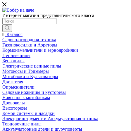
Интернет-магазин представительского класса
Каталог
Садово-огородная техника
Газонокосилки и Аэраторы
Кормоизмельчители и зернодробилки
Цепные пилы
Бензопилы
Электрические цепные пилы
Мотокосы и Триммеры
Мотоблоки и Культиваторы
Двигателя
Опрыскиватели
Садовые ножницы и кусторезы
Навесное к мотоблокам
Дровоколы
Высоторезы
Комби системы и насадки
Электроинструмент и Аккумуляторная техника
Торцовочные пилы
Аккумуляторные дрели и шуруповёрты