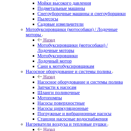
Мойки высокого давления
Подметальные машины
Снегоуборочные машины и снегоуборщики
Пылесосы
Садовые измельчители
Мотобуксировщики (мотособаки) / Лодочные
моторы
Назад
Мотобуксировщики (мотособаки) /
Лодочные моторы
Мотобуксировщики
Лодочный мотор
Сани к мотобуксировщикам
Насосное оборудование и системы полива
Назад
Насосное оборудование и системы полива
Запчасти к насосам
Шланги поливочные
Мотопомпы
Насосы поверхностные
Насосы циркуляционные
Погружные и вибрационные насосы
Станции насосные водоснабжения
Нагреватели воздуха и тепловые пушки
Назад