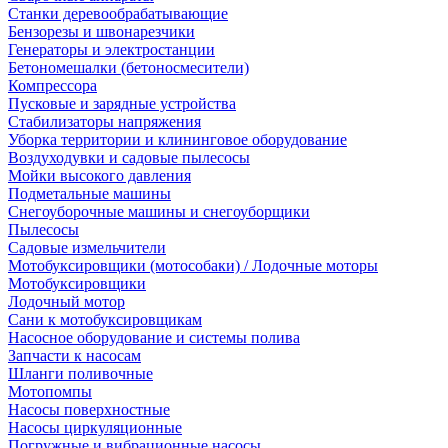
Станки деревообрабатывающие
Бензорезы и швонарезчики
Генераторы и электростанции
Бетономешалки (бетоносмесители)
Компрессора
Пусковые и зарядные устройства
Стабилизаторы напряжения
Уборка территории и клининговое оборудование
Воздуходувки и садовые пылесосы
Мойки высокого давления
Подметальные машины
Снегоуборочные машины и снегоуборщики
Пылесосы
Садовые измельчители
Мотобуксировщики (мотособаки) / Лодочные моторы
Мотобуксировщики
Лодочный мотор
Сани к мотобуксировщикам
Насосное оборудование и системы полива
Запчасти к насосам
Шланги поливочные
Мотопомпы
Насосы поверхностные
Насосы циркуляционные
Погружные и вибрационные насосы