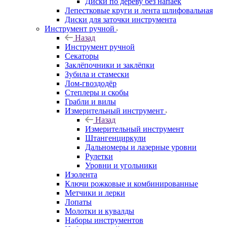
Диски по дереву без напаек
Лепестковые круги и лента шлифовальная
Диски для заточки инструмента
Инструмент ручной
Назад
Инструмент ручной
Секаторы
Заклёпочники и заклёпки
Зубила и стамески
Лом-гвоздодёр
Степлеры и скобы
Грабли и вилы
Измерительный инструмент
Назад
Измерительный инструмент
Штангенциркули
Дальномеры и лазерные уровни
Рулетки
Уровни и угольники
Изолента
Ключи рожковые и комбинированные
Метчики и лерки
Лопаты
Молотки и кувалды
Наборы инструментов