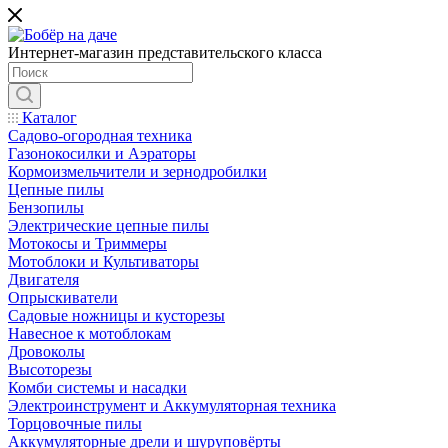
Интернет-магазин представительского класса
Каталог
Садово-огородная техника
Газонокосилки и Аэраторы
Кормоизмельчители и зернодробилки
Цепные пилы
Бензопилы
Электрические цепные пилы
Мотокосы и Триммеры
Мотоблоки и Культиваторы
Двигателя
Опрыскиватели
Садовые ножницы и кусторезы
Навесное к мотоблокам
Дровоколы
Высоторезы
Комби системы и насадки
Электроинструмент и Аккумуляторная техника
Торцовочные пилы
Аккумуляторные дрели и шуруповёрты