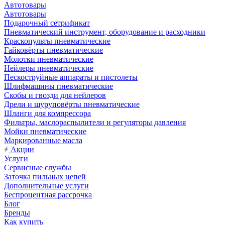
Автотовары
Автотовары
Подарочный сетрификат
Пневматический инструмент, оборудование и расходники
Краскопульты пневматические
Гайковёрты пневматические
Молотки пневматические
Нейлеры пневматические
Пескоструйные аппараты и пистолеты
Шлифмашины пневматические
Скобы и гвозди для нейлеров
Дрели и шуруповёрты пневматические
Шланги для компрессора
Фильтры, маслораспылители и регуляторы давления
Мойки пневматические
Маркированные масла
Акции
Услуги
Сервисные службы
Заточка пильных цепей
Дополнительные услуги
Беспроцентная рассрочка
Блог
Бренды
Как купить