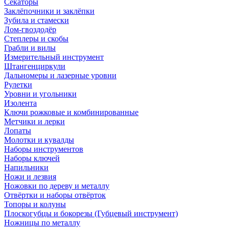
Секаторы
Заклёпочники и заклёпки
Зубила и стамески
Лом-гвоздодёр
Степлеры и скобы
Грабли и вилы
Измерительный инструмент
Штангенциркули
Дальномеры и лазерные уровни
Рулетки
Уровни и угольники
Изолента
Ключи рожковые и комбинированные
Метчики и лерки
Лопаты
Молотки и кувалды
Наборы инструментов
Наборы ключей
Напильники
Ножи и лезвия
Ножовки по дереву и металлу
Отвёртки и наборы отвёрток
Топоры и колуны
Плоскогубцы и бокорезы (Губцевый инструмент)
Ножницы по металлу