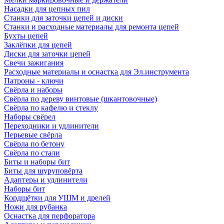
Насадки для цепных пил
Станки для заточки цепей и диски
Станки и расходные материалы для ремонта цепей
Бухты цепей
Заклёпки для цепей
Диски для заточки цепей
Свечи зажигания
Расходные материалы и оснастка для Эл.инструмента
Патроны - ключи
Свёрла и наборы
Свёрла по дереву винтовые (шкантовочные)
Свёрла по кафелю и стеклу
Наборы свёрел
Переходники и удлинители
Перьевые свёрла
Свёрла по бетону
Свёрла по стали
Биты и наборы бит
Биты для шуруповёрта
Адаптеры и удлинители
Наборы бит
Кордщётки для УШМ и дрелей
Ножи для рубанка
Оснастка для перфоратора