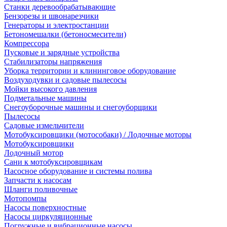
Станки деревообрабатывающие
Бензорезы и швонарезчики
Генераторы и электростанции
Бетономешалки (бетоносмесители)
Компрессора
Пусковые и зарядные устройства
Стабилизаторы напряжения
Уборка территории и клининговое оборудование
Воздуходувки и садовые пылесосы
Мойки высокого давления
Подметальные машины
Снегоуборочные машины и снегоуборщики
Пылесосы
Садовые измельчители
Мотобуксировщики (мотособаки) / Лодочные моторы
Мотобуксировщики
Лодочный мотор
Сани к мотобуксировщикам
Насосное оборудование и системы полива
Запчасти к насосам
Шланги поливочные
Мотопомпы
Насосы поверхностные
Насосы циркуляционные
Погружные и вибрационные насосы