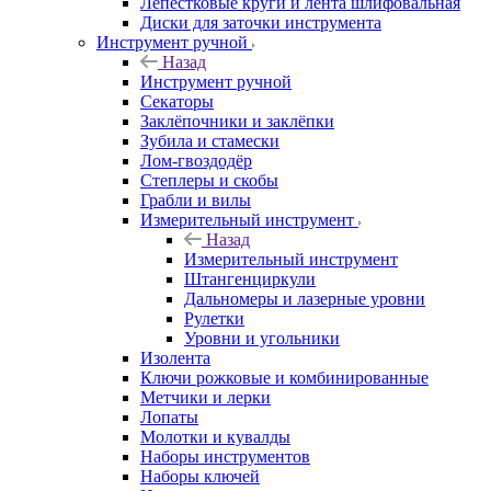
Лепестковые круги и лента шлифовальная
Диски для заточки инструмента
Инструмент ручной
Назад
Инструмент ручной
Секаторы
Заклёпочники и заклёпки
Зубила и стамески
Лом-гвоздодёр
Степлеры и скобы
Грабли и вилы
Измерительный инструмент
Назад
Измерительный инструмент
Штангенциркули
Дальномеры и лазерные уровни
Рулетки
Уровни и угольники
Изолента
Ключи рожковые и комбинированные
Метчики и лерки
Лопаты
Молотки и кувалды
Наборы инструментов
Наборы ключей