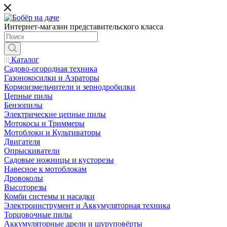
Интернет-магазин представительского класса
Каталог
Садово-огородная техника
Газонокосилки и Аэраторы
Кормоизмельчители и зернодробилки
Цепные пилы
Бензопилы
Электрические цепные пилы
Мотокосы и Триммеры
Мотоблоки и Культиваторы
Двигателя
Опрыскиватели
Садовые ножницы и кусторезы
Навесное к мотоблокам
Дровоколы
Высоторезы
Комби системы и насадки
Электроинструмент и Аккумуляторная техника
Торцовочные пилы
Аккумуляторные дрели и шуруповёрты