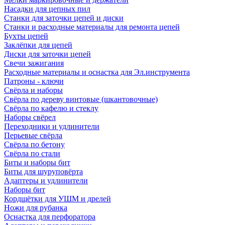
Насадки для цепных пил
Станки для заточки цепей и диски
Станки и расходные материалы для ремонта цепей
Бухты цепей
Заклёпки для цепей
Диски для заточки цепей
Свечи зажигания
Расходные материалы и оснастка для Эл.инструмента
Патроны - ключи
Свёрла и наборы
Свёрла по дереву винтовые (шкантовочные)
Свёрла по кафелю и стеклу
Наборы свёрел
Переходники и удлинители
Перьевые свёрла
Свёрла по бетону
Свёрла по стали
Биты и наборы бит
Биты для шуруповёрта
Адаптеры и удлинители
Наборы бит
Кордщётки для УШМ и дрелей
Ножи для рубанка
Оснастка для перфоратора