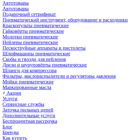
Автотовары
Автотовары
Подарочный сетрификат
Пневматический инструмент, оборудование и расходники
Краскопульты пневматические
Гайковёрты пневматические
Молотки пневматические
Нейлеры пневматические
Пескоструйные аппараты и пистолеты
Шлифмашины пневматические
Скобы и гвозди для нейлеров
Дрели и шуруповёрты пневматические
Шланги для компрессора
Фильтры, маслораспылители и регуляторы давления
Мойки пневматические
Маркированные масла
Акции
Услуги
Сервисные службы
Заточка пильных цепей
Дополнительные услуги
Беспроцентная рассрочка
Блог
Бренды
Как купить