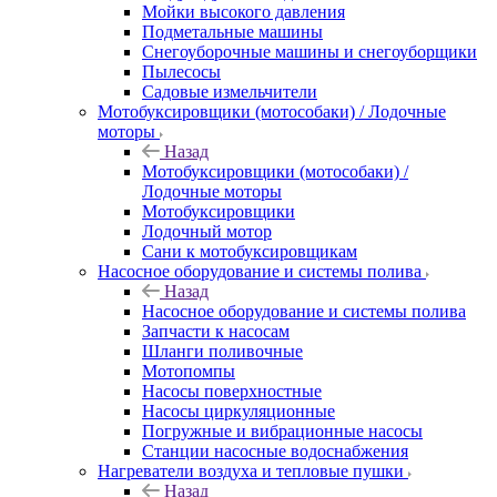
Мойки высокого давления
Подметальные машины
Снегоуборочные машины и снегоуборщики
Пылесосы
Садовые измельчители
Мотобуксировщики (мотособаки) / Лодочные
моторы
Назад
Мотобуксировщики (мотособаки) /
Лодочные моторы
Мотобуксировщики
Лодочный мотор
Сани к мотобуксировщикам
Насосное оборудование и системы полива
Назад
Насосное оборудование и системы полива
Запчасти к насосам
Шланги поливочные
Мотопомпы
Насосы поверхностные
Насосы циркуляционные
Погружные и вибрационные насосы
Станции насосные водоснабжения
Нагреватели воздуха и тепловые пушки
Назад