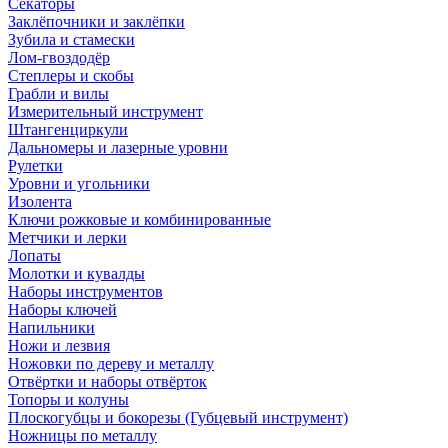
Секаторы
Заклёпочники и заклёпки
Зубила и стамески
Лом-гвоздодёр
Степлеры и скобы
Грабли и вилы
Измерительный инструмент
Штангенциркули
Дальномеры и лазерные уровни
Рулетки
Уровни и угольники
Изолента
Ключи рожковые и комбинированные
Метчики и лерки
Лопаты
Молотки и кувалды
Наборы инструментов
Наборы ключей
Напильники
Ножи и лезвия
Ножовки по дереву и металлу
Отвёртки и наборы отвёрток
Топоры и колуны
Плоскогубцы и бокорезы (Губцевый инструмент)
Ножницы по металлу