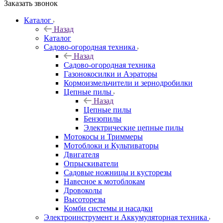
Заказать звонок
Каталог
Назад
Каталог
Садово-огородная техника
Назад
Садово-огородная техника
Газонокосилки и Аэраторы
Кормоизмельчители и зернодробилки
Цепные пилы
Назад
Цепные пилы
Бензопилы
Электрические цепные пилы
Мотокосы и Триммеры
Мотоблоки и Культиваторы
Двигателя
Опрыскиватели
Садовые ножницы и кусторезы
Навесное к мотоблокам
Дровоколы
Высоторезы
Комби системы и насадки
Электроинструмент и Аккумуляторная техника