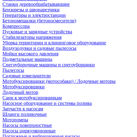
Станки деревообрабатывающие
Бензорезы и швонарезчики
Генераторы и электростанции
Бетономешалки (бетоносмесители)
Компрессора
Пусковые и зарядные устройства
Стабилизаторы напряжения
Уборка территории и клининговое оборудование
Воздуходувки и садовые пылесосы
Мойки высокого давления
Подметальные машины
Снегоуборочные машины и снегоуборщики
Пылесосы
Садовые измельчители
Мотобуксировщики (мотособаки) / Лодочные моторы
Мотобуксировщики
Лодочный мотор
Сани к мотобуксировщикам
Насосное оборудование и системы полива
Запчасти к насосам
Шланги поливочные
Мотопомпы
Насосы поверхностные
Насосы циркуляционные
Погружные и вибрационные насосы